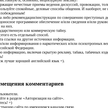
ристойную и, особенно, нецензурную лексику!
ержащие нечестные приемы ведения дискуссий, провокации, то
ользуйте спокойные, деловые способы общения. И наоборот, не 
ь побежденным!
а либо рекомендации/инструкции по совершению преступных де
едоносное программное обеспечение и/или сведения и/или руков
 на них.
ударственную или коммерческую тайну.
этого есть отдельный способ.
йта ссылки на другие источники информации.
 и/или информирования о наркотических и/или психотропных вещ
ссийской Федерации.
ую информацию, включая скрытую рекламу, табака, табачных изд
ь!
(уж лучше хороший английский язык =).
азмещения комментариев
льзователи.
те в разделе «Авторизация на сайте».
есь! =)
страцию сайта по имеющимся каналам связи.