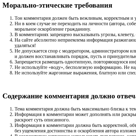
Морально-этические требования
Тон комментария должен быть вежливым, корректным и ув
Ни в коем случае не переходить на личности (автора, со
моральное оскорбление гражданину.
В комментариях запрещено высказывать угрозы, клевету,
На сайте абсолютно неприемлема информация разжигающ
удаляться!
Не допускается спор с модератором, администратором ил
и должен восстанавливать порядок, пусть и принудитель
Запрещается размещать однотипную, повторяющуюся ин
Не используйте «воду», бесполезную информацию. Не н
Не используйте жаргонные выражения, блатную или спе
Содержание комментария должно отвеч
Тема комментария должна быть максимально близка к те
Информация в комментарии может дополнять или раскрыв
раскроет суть описанного.
Информация в комментарии должна быть корректной, объе
без ущемления достоинства и оскорбления автора излож