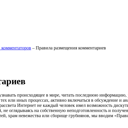
м комментаторов
– Правила размещения комментариев
тариев
й узнавать происходящее в мире, читать последнюю информацию,
тех или иных процессах, активно включаться в обсуждение и ан
 рассвета Интернет не каждый человек имел возможность дискут
ый, не оглядываясь на собственную неподготовленность и получ
стей, храм невежества или сборище грубиянов, мы вводим «Прав