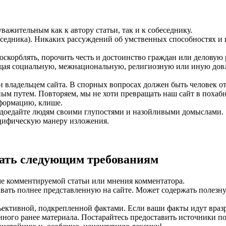
ажительным как к автору статьи, так и к собеседнику.
беседника). Никаких рассуждений об умственных способностях и
 оскорблять, порочить честь и достоинство граждан или деловую
ая социальную, межнациональную, религиозную или иную довле
и владельцем сайта. В спорных вопросах должен быть человек о
ным путем. Повторяем, мы не хоти превращать наш сайт в похаб
формацию, клише.
адоедайте людям своими глупостями и назойливыми домыслами.
цифическую манеру изложения.
ать следующим требованиям
ме комментируемой статьи или мнения комментатора.
ать полнее представленную на сайте. Может содержать полезн
ктивной, подкрепленной фактами. Если ваши факты идут вразре
енного ранее материала. Постарайтесь предоставить источники