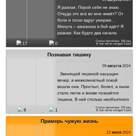
спустившись с небес. Окутает мир
Я разная. Порой себя не знаю.
неземная прохлада, Покроются
Откуда это всё во мне живёт? От
инеем поле и лес. Декабрь не
боли и тоски вдруг умираю...
жадный – всем шубу он справит. Он
Минута – амазонка в бой идёт! Я
любит примерку с утра проводить.
разная. Как будто два начала
Обу...
Внутри меня. У каждой есть права:
Статья прочитана:
348
раз.
17
0
В том числе сегодня
0
раз!
Одна вдруг от тревоги не дышала,
Другая мир к ответу призвала. И кто
Познавая тишину
здесь прав, а с кем пора
расстаться? Двум я совсем
09
августа
2024
непросто вместе жить. А может,
Звенящей тишиной насыщен
здесь пора им повстречаться И
вечер, в межкомнатный покой
стать единственным целым?
вошла она. Простыл, болел, а ныне
Общим быть? Наверно, это ближе к
стало легче и внове познаётся
идеалу, Когда ты совмещаешь всё в
тишина. В ней столько необъятного
себе. Но возвра...
таится. Вместилище раздумий и
Статья прочитана:
235
раз.
8
1
В том числе сегодня
0
раз!
миров. Пытаюсь тишиною
насладиться, запрятавшись в столь
Примерь чужую жизнь
благостный покров. Мне так уютно
средь своих фантазий ещё
22
июля
2024