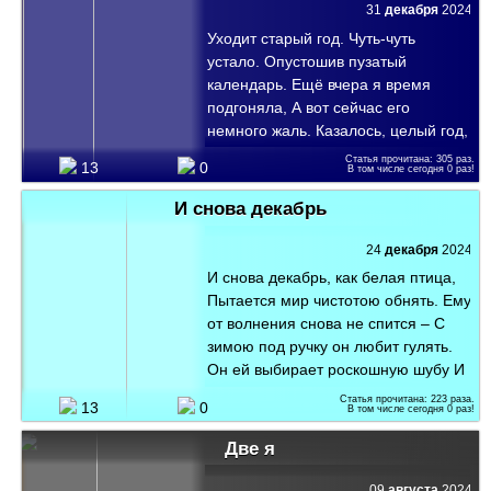
31
декабря
2024
Уходит старый год. Чуть-чуть
устало. Опустошив пузатый
календарь. Ещё вчера я время
подгоняла, А вот сейчас его
немного жаль. Казалось, целый год,
он бесконечен – Хотелось много
Статья прочитана:
305
раз.
13
0
В том числе сегодня
0
раз!
счастья загадать. Остался только
день. Последний вечер. И будем
И снова декабрь
год минувшим называть. Звонить
друг другу, говорить о важном,
24
декабря
2024
Желать любви и мира на земле,
И снова декабрь, как белая птица,
Чтоб встретиться и проводить
Пытается мир чистотою обнять. Ему
однажды, Подняв луч солнца в
от волнения снова не спится – С
звонком хрустале. Мы все равны
зимою под ручку он любит гулять.
пред годом уходящим – Никто его
Он ей выбирает роскошную шубу И
не сможет задержать. И буд...
в губы морозом спешит целовать.
Статья прочитана:
223
раза.
13
0
В том числе сегодня
0
раз!
Она его женщина. Он её любит. И с
нею готов всё тут снова начать.
Две я
Закружатся в вальсе снегов
мириады, Как будто бы звёзды,
09
августа
2024