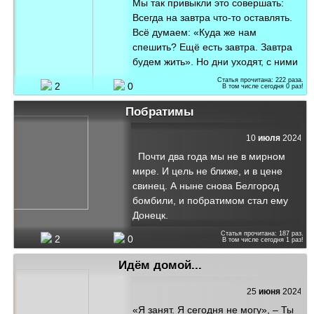
Мы так привыкли это совершать:
кричать, но привык к тишине. С ней
Всегда на завтра что-то оставлять.
уютно молчать. С ней пустынно
Всё думаем: «Куда же нам
вдвойне. А коль кто-то нарушит мою
спешить? Ещё есть завтра. Завтра
тишину, то того вероя...
будем жить». Но дни уходят, с ними
и года, А завтра не приходит, как
Статья прочитана:
222
раза.
2
0
В том числе сегодня
0
раз!
всегда. Оно обман, что сами мы
творим, Живя сегодня, прикрываясь
Побратимы
им.
10
июля
2024
Почти два года мы не в мирном
мире. И цель не ближе, и в цене
свинец. А ныне снова Белгород
бомбили, и побратимом стал ему
Донецк.
Статья прочитана:
187
раз.
2
0
В том числе сегодня
1
раз!
Идём домой...
25
июня
2024
«Я занят. Я сегодня не могу», – Ты