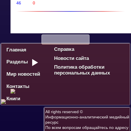
46
0
Политика
Экономика
Социум
Культура
Спорт
Дебют
Победа - наше наследие
Ваше мнение
Разное
Справка
Главная
Новости сайта
Разделы
Политика обработки
персональных данных
Мир новостей
Контакты
Книги
All rights reserved ©
Информационно-аналитический медийный
ресурс
По всем вопросам обращайтесь по адресу