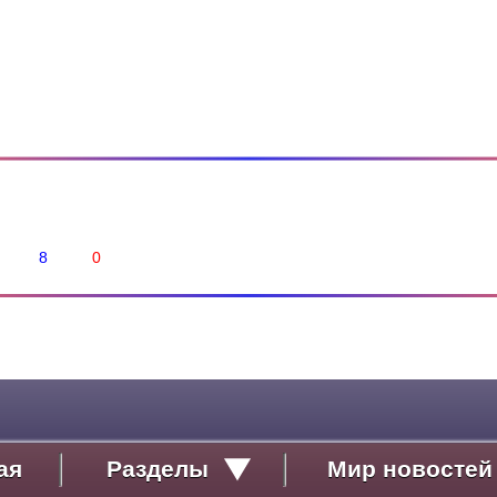
8
0
ая
Разделы
Мир новостей