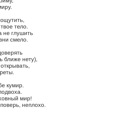
риму,
иру.
 ощутить,
 твое тело.
 не глушить
зни смело.
доверять
ь ближе нету),
 открывать,
реты.
бе кумир.
подвоха.
ховный мир!
 поверь, неплохо.