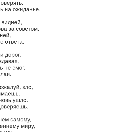
роверять,
ь на ожиданье.
 видней,
ва за советом.
ней,
е ответа.
и дорог,
здавая,
 не смог,
злая.
пожалуй, зло,
имаешь.
новь ушло.
доверяешь.
чем самому,
еннему миру,