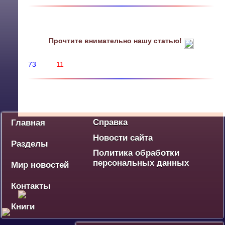
Прочтите внимательно нашу статью!
73
11
Политика
Экономика
Социум
Культура
Спорт
Дебют
Победа - наше наследие
Ваше мнение
Разное
Справка
Главная
Новости сайта
Разделы
Политика обработки
персональных данных
Мир новостей
Контакты
Книги