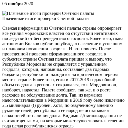
05
ноября
2020
Плачевные итоги проверки Счетной палаты
Свежая информация из Счетной палаты страны опровергает
все усилия мордовских властей об отсутствии негативных
последствий от беспрецедентного госдолга. Более того, глава
автономии Волков публично убеждал население в успешном
и плановом погашении госдолга. И вот новость. После
проведенной проверки сформированного госдолга в
субъектах страны Счетная палата пришла к выводу, что
Республика Мордовия не справляется с управлением
госдолга, который, напомним, составляет два годовых
бюджета республики и находится на критическом первом
месте в стране. Более того, если в 2017-2019 годах общий
объем госдолга в регионах сокращался, то в Мордовии он,
наоборот, нарастал. Палата сообщает, так же, и о росте
расходов на обслуживание долга. Так, из карманов
налогоплательщиков в Мордовии в 2019 году было извлечено
2,5 миллиарда (!) рублей. Хотя, по озвученному мнению
руководителей, республика и ее народ не испытывают
сложностей от наличия долга. Видимо 2,5 миллиарда они не
считают деньгами, на которые может существовать в течении
года целая республиканская отрасль.