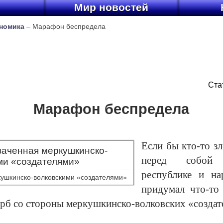
ы
Мир новостей
номика
– Марафон беспредела
Ста
Марафон беспредела
Если бы кто-то з
перед собой 
республике и на
кушкинско-волковскими «создателями»
придумал что-то
рб со стороны меркушкинско-волковских «создат