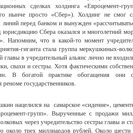
ационных сделках холдинга «Евроцемент-гр
го нынче просто «Сбер»). Холдинг не смог с
 линий перед банком и вынужден «рассчитывать
 юрисдикцию Сбера оказался и многолетний мо
. Напомним, что в какой-то момент учредител
приятия-гиганта стала группа меркушкиных-волк
 главы в учредительный альянс лично не входил
ики, свахи и сестры. Хотя фактическими собстве
н. В богатой практике обогащения они ста
я реноме государственников.
шкин нацелился на самарское «сидение», цемент
роцемент-групп». Вырученные с продажи мил
олковых через учредительство сестры главы и с
то около трех миллиардов рублей. Около шести