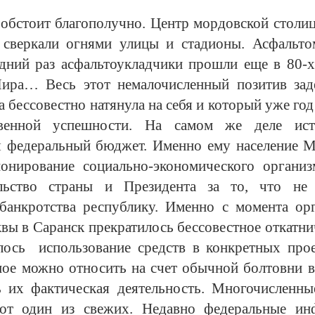
е обстоит благополучно. Центр мордовской столи
сверкали огнями улицы и стадионы. Асфальт
едний раз асфальтоукладчики прошли еще в 80-х
ра… Весь этот немалочисленный позитив зад
 бессовестно натянула на себя и который уже год
ственной успешности. На самом же деле ист
ся федеральный бюджет. Именно ему население 
онирование социально-экономического организ
ельство страны и Президента за то, что не
банкротства республику. Именно с момента орг
вы в Саранск прекратилось бессовестное откатн
илось использование средств в конкретных п
ное можно относить на счет обычной болтовни в
ь их фактическая деятельность. Многочисленны
Вот один из свежих. Недавно федеральные ин