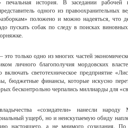
я» печальная история. В заседании рабочей 
представитель одного из правоохранительных в
«разборкам» положено и можно надеяться, что д
адо пускать собак по следу в поисках виновны
ворняжке.
это только одно из многих частей экономическо
ником личного благополучия мордовских власт
о включать светотехническое предприятие «Лис
ивы, бюджетные финансы, которые искусно пере
орых бесконтрольно черпались миллиарды для «св
владычества «созидатели» нанесли народу 
риальный ущерб, но и неискупаемую обиду напл
рию настоящего, а не мнимого созидания. По 