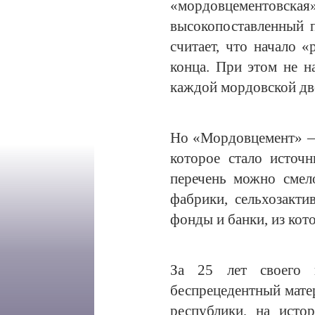
«мордовцементовска
высокопоставленный 
считает, что начало 
конца. При этом не н
каждой мордовской д
Но «Мордовцемент» — 
которое стало источ
перечень можно смел
фабрики, сельхозакт
фонды и банки, из кот
За 25 лет своего 
беспрецедентный мате
республики, на исто