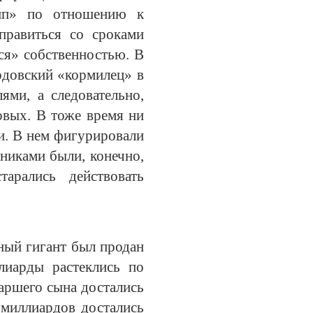
упп» по отношению к
правиться со сроками
ся» собственностью. В
рдовский «кормилец» в
ями, а следовательно,
овых. В тоже время ни
и. В нем фигурировали
нниками были, конечно,
рались действовать
ный гигант был продан
лиарды растеклись по
таршего сына достались
 миллиардов достались