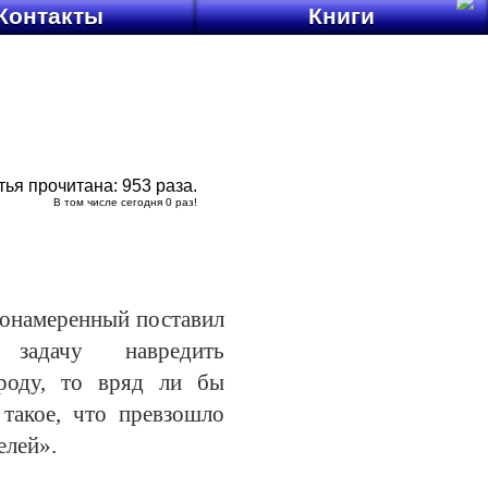
Контакты
Книги
тья прочитана:
953
раза.
В том числе сегодня
0
раз!
лонамеренный поставил
задачу навредить
роду, то вряд ли бы
 такое, что превзошло
елей».