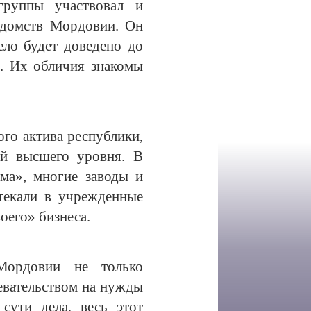
группы участвовал и
едомств Мордовии. Он
ело будет доведено до
х. Их обличия знакомы
го актива республики,
ей высшего уровня. В
ма», многие заводы и
текали в учрежденные
оего» бизнеса.
Мордовии не только
евательством на нужды
сути дела, весь этот