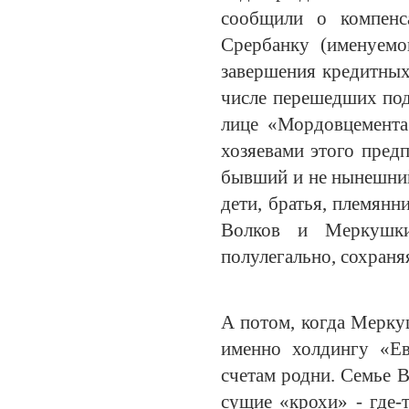
сообщили о компенс
Срербанку (именуемо
завершения кредитных
числе перешедших под
лице «Мордовцемента»
хозяевами этого пред
бывший и не нынешний
дети, братья, племянн
Волков и Меркушки
полулегально, сохраня
А потом, когда Мерку
именно холдингу «Ев
счетам родни. Семье В
сущие «крохи» - где-