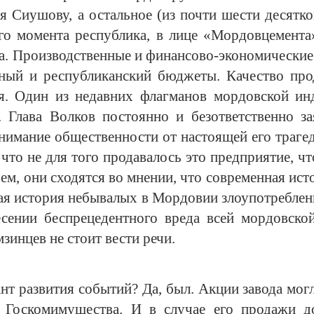
я Сиушову, а остальное (из почти шести десятко
го момента республика, в лице «Мордовцемента»
а. Производственные и финансово-экономические 
тный и республиканский бюджеты. Качество про
я. Один из недавних флагманов мордовской ин
. Глава Волков постоянно и безответственно з
нимание общественности от настоящей его траге
что не для того продавалось это предприятие, ч
ем, они сходятся во мнении, что современная и
ая история небывалых в Мордовии злоупотреблени
сении беспрецедентного вреда всей мордовско
мзинцев не стоит вести речи.
нт развития событий? Да, был. Акции завода мо
е Госкомимущества. И в случае его продажи 