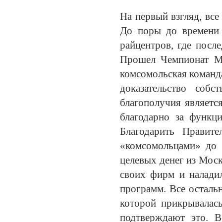
На первый взгляд, вс
До поры до времени 
райцентров, где посл
Прошел Чемпионат Ми
комсомольская команда
доказательство соб
благополучия являет
благодарно за функци
Благодарить Правит
«комсомольцами» до 
целевых денег из Моск
своих фирм и налад
программ. Все осталь
которой прикрывалас
подтверждают это. 