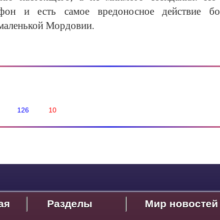
афон и есть самое вредоносное действие бо
е маленькой Мордовии.
126
10
ая
Разделы
Мир новостей