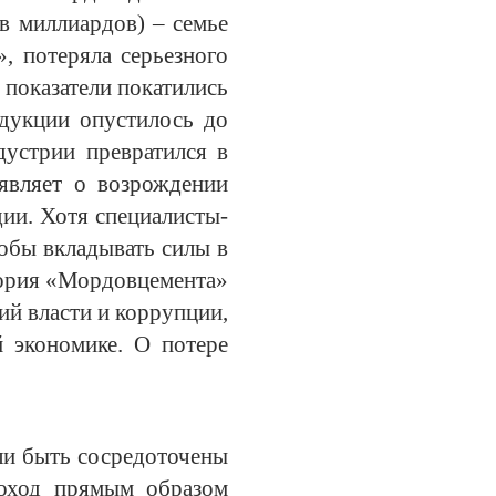
в миллиардов) – семье
, потеряла серьезного
показатели покатились
дукции опустилось до
дустрии превратился в
аявляет о возрождении
дии. Хотя специалисты-
тобы вкладывать силы в
стория «Мордовцемента»
й власти и коррупции,
й экономике. О потере
гли быть сосредоточены
доход прямым образом