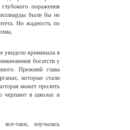
 глубокого поражения
миллиарды были бы не
итета. Но жадность по
изма.
не увидело криминала в
зникновения богатств у
нного. Прежний глава
рганах, которые стали
 которая может пролить
ую черпают в школах и
все-таки, изучалась