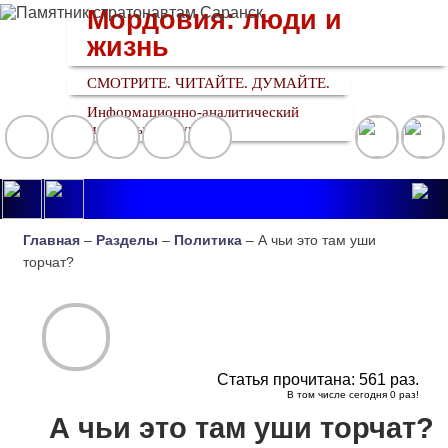
Мордовия: люди и
жизнь
СМОТРИТЕ. ЧИТАЙТЕ. ДУМАЙТЕ.
Информационно-аналитический
медийный ресурс
Главная
–
Разделы
–
Политика
– А чьи это там уши
торчат?
Статья прочитана:
561
раз.
В том числе сегодня
0
раз!
А чьи это там уши торчат?