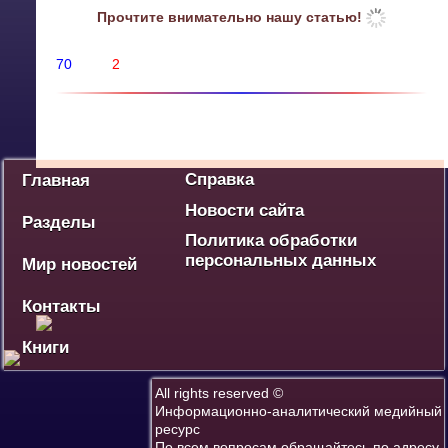
Прочтите внимательно нашу статью!
70
2
Политика
Экономика
Социум
Культура
Спорт
Дебют
Победа - наше наследие
Ваше мнение
Разное
Справка
Главная
Новости сайта
Разделы
Политика обработки
персональных данных
Мир новостей
Контакты
Книги
All rights reserved ©
Информационно-аналитический медийный
ресурс
По всем вопросам обращайтесь по адресу