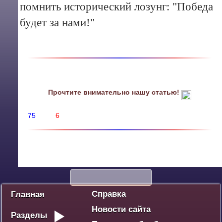
помнить исторический лозунг: "Победа
будет за нами!"
Прочтите внимательно нашу статью!
75
6
Политика
Экономика
Социум
Культура
Спорт
Дебют
Победа - наше наследие
Ваше мнение
Разное
Справка
Главная
Новости сайта
Разделы