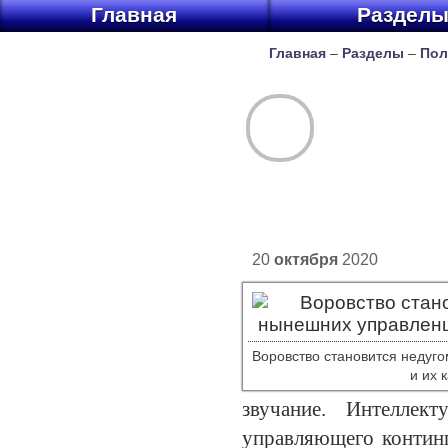
Главная
Раздел
Главная
–
Разделы
–
Пол
20
октября
2020
Воровство становится недуго
и их 
звучание. Интеллект
управляющего континг