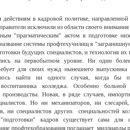
 действиям в кадровой политике, направленной 
равители исключили из области своего внимания
нным "прагматическим" актом в подготовке низ
название системы профтехучилищ в "загранишну
готовки будущих специалистов, и технология их 
лись на первобытном уровне. Ни один более
требует для своих нужд нынешнего выпускника
лось найти ни одного случая, когда бы п
 воспитанника колледжа. Особенно больной
о производства. Новая, в ряде случаев, импортн
циалистов. Но ни механизаторов, ни слесар
ов, ни специалистов других специальностей ко
 "подготовки" кадров существует сама для с
ание профтехобразования поглащает миллиарды р