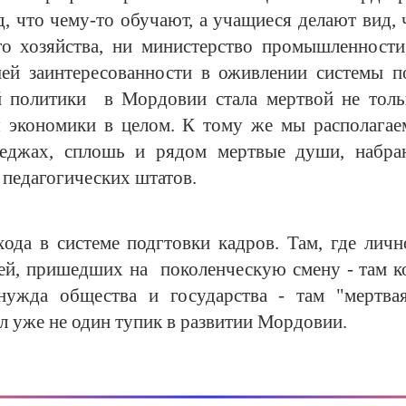
, что чему-то обучают, а учащиеся делают вид, 
го хозяйства, ни министерство промышленност
ей заинтересованности в оживлении системы по
ой политики в Мордовии стала мертвой не толь
я экономики в целом. К тому же мы располагаем
леджах, сплошь и рядом мертвые души, набра
 педагогических штатов.
хода в системе подгтовки кадров. Там, где личн
дей, пришедших на поколенческую смену - там к
 нужда общества и государства - там "мерт
л уже не один тупик в развитии Мордовии.