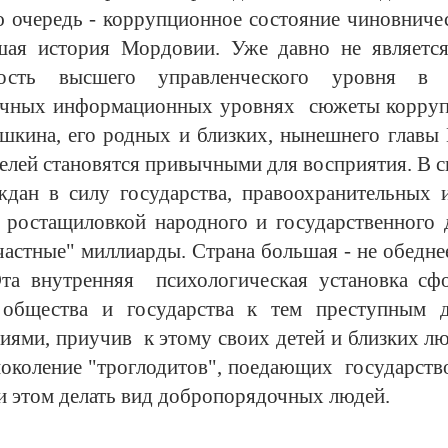
ю очередь - коррупционное состояние чиновниче
шая история Мордовии. Уже давно не являетс
ность высшего управленческого уровня в в
ичных информационных уровнях сюжеты корруп
кина, его родных и близких, нынешнего главы 
телей становятся привычными для восприятия. В с
ждан в силу государства, правоохранительных 
 ростащиловкой народного и государственного 
частные" миллиарды. Страна большая - не обеднеет
Эта внутренняя психологическая установка сф
и общества и государства к тем преступным 
иями, приучив к этому своих детей и близких лю
околение "троглодитов", поедающих государств
ри этом делать вид добропорядочных людей.