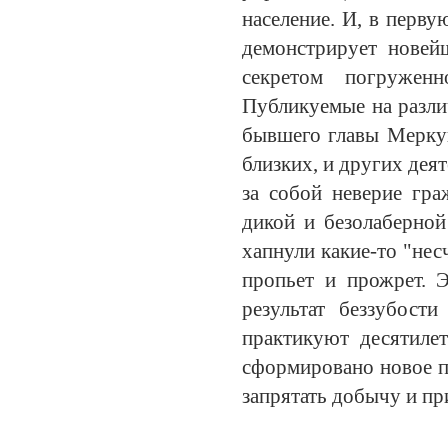
население. И, в перву
демонстрирует новей
секретом погружен
Публикуемые на разл
бывшего главы Меркуш
близких, и других дея
за собой неверие гра
дикой и безолаберной
хапнули какие-то "нес
пропьет и прожрет. 
результат беззубост
практикуют десятилет
сформировано новое п
запрятать добычу и п