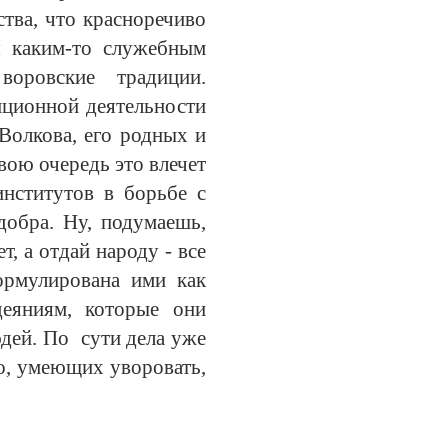
ства, что красноречиво
я каким-то служебным
оровские традиции.
ционной деятельности
Волкова, его родных и
вою очередь это влечет
институтов в борьбе с
добра. Ну, подумаешь,
, а отдай народу - все
ормулирована ими как
деяниям, которые они
дей. По сути дела уже
о, умеющих уворовать,