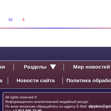
52
6
ая
Разделы
Мир новостей
Политика
а
Новости сайта
Политика обраб
Экономика
Социум
Культура
All rights reserved ©
Информационно-аналитический медийный ресурс
Спорт
alpykov@gma
По всем вопросам обращайтесь по адресу E-Mail:
Дебют
+7-917-005-33-90