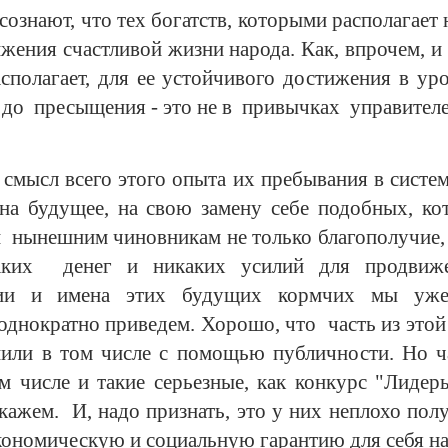
ознают, что тех богатств, которыми располагает
жения счастливой жизни народа. Как, впрочем, 
асполагает, для ее устойчивого достижения в у
 до пресыщения - это не в привычках управител
смысл всего этого опыта их пребывания в систем
 на будущее, на свою замену себе подобных, к
и нынешним чиновникам не только благополучие, 
аких денег и никаких усилий для продвиже
ии и имена этих будущих кормчих мы уже
однократно приведем. Хорошо, что часть из этой
нили в том числе с помощью публичности. Но 
м числе и такие серьезные, как конкурс "Лидер
ажем. И, надо признать, это у них неплохо пол
ономическую и социальную гарантию для себя на