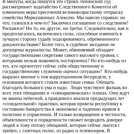
В минуты, когда пишутся эти строки Ленинский суд
рассматривает ходатайство Следственного Комитета об
изменении меры пресечения великовозрастному отпрыску
семейства Меркушкиных Алексею. Мы навели справки: он
что, сознался в чем-то? Заключил соглашение со следствием?
Раскаялся? Ни то, ни другое, ни третье. Следовательно, как и
предполагалось, включились силы, способные изменить в
лучшую сторону судьбу подозреваемого, обремененного
доказательствами? Более того, в судебное заседание не
допущены журналисты. Может, обвиняемый обладает
государственными секретами самого высокого уровня, с
которыми нельзя знакомить посторонних? Но кто-нибудь из
тех, кто презентует сейчас себя общественному и
государственному служению оценил ситуацию? Кто-нибудь
выразил мнение о том коррупционном беспределе, у
основания которого стояли известные семьи. Обещать
благодать большого ума н надо. Люди чувствуют фальшь во
всех этих обещаниях и «совнаркомовских» планах. Они ждут
не манны небесной, а правдивого анализа предыдущих лет
«созидательной» практики, которая привела республику к
состоянию банкротства в экономике и падению нравов в
политике и управлении. И только возвращение к честности,
объективности и порядочности сможет возродить доверие
людей к тому потоку обещаний, которые сейчас льются с
трибун, с газетных полос, из радио и телевизоров. В