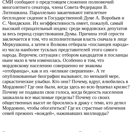
СМИ сообщают о предстоящем сложении полномочий
многолетнего сенатора, члена Совета Федерации В.
Литюшкина. Параллельно заканчивают пятилетнее
бесплодное сидение в Государственной Думе А. Воробьев и
С. Чиндяскин. Их неэффективность имеет, пожалуй, самый
высокий отрицательный индекс среди мордовских депутатов
за весь период существования Думы. Причина этой серости
заключается в том, что исполнительная власть сначала в лице
Меркушкина, а затем и Волкова отбирала «посланцев народа»
из числа наиболее тусклых представителей этого самого
народа. Впрочем, ситуация с отбором кандидатов в посланцы
ныне мало в чем изменилась. Особенно в том, что
мордовскому населению совершенно не знакомы
«отобранцы», как и их «великие свершения». А те
опубликованные биографии вызывают, по меньшей мере,
саркастические улыбки. Кто они? Почему, вдруг, влюбились в
Мордовию? Где они были, когда здесь во всю бушевал кризис?
Почему не подавали свои голоса, когда бедность населения
зашкалила все мыслимые пределы? Почему со своих
общественных высот не бросились в драку с теми, кто делил
Мордовию, чтобы обогатиться? Где их страстные обличения
семей прежних «вождей», наживавших миллиарды?