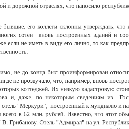
ной и дорожной отраслях, что наносило республи
 бывшие, его коллеги склонны утверждать, что 
многих сотен вновь построенных зданий и со
е если не иметь в виду его лично, то как предп
ственность.
димо, не до конца был проинформирован относи
нигде не прозвучало, что, например, вновь постро
которых коттеджей. Их низкую кадастровую сто
ова и, даже, по некоторым сведениям из Го
отель "Меркури", построенный к мундиалю и н
н всего в 62 млн. рублей. Известно, что этот об
 В. Грибанову. Отель "Адмирал" на ул. Республик