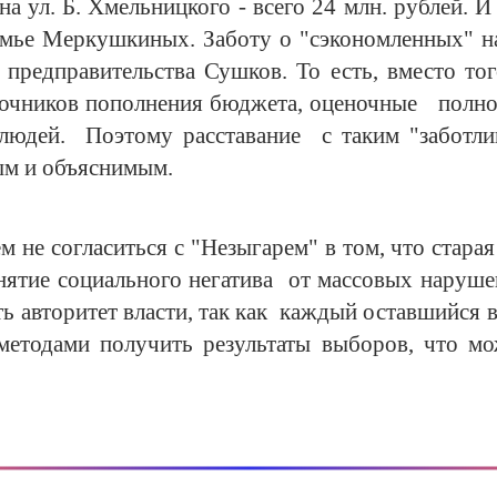
на ул. Б. Хмельницкого - всего 24 млн. рублей. И
мье Меркушкиных. Заботу о "сэкономленных" н
 предправительства Сушков. То есть, вместо тог
сточников пополнения бюджета, оценочные полн
 людей. Поэтому расставание с таким "заботл
ым и объяснимым.
м не согласиться с "Незыгарем" в том, что стара
нятие социального негатива от массовых нарушен
ь авторитет власти, так как каждый оставшийся 
методами получить результаты выборов, что м