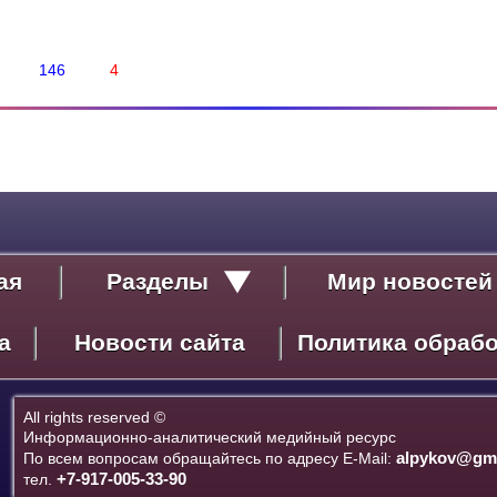
146
4
ая
Разделы
Мир новостей
Политика
а
Новости сайта
Политика обраб
Экономика
Социум
Культура
All rights reserved ©
Информационно-аналитический медийный ресурс
Спорт
alpykov@gma
По всем вопросам обращайтесь по адресу E-Mail:
Дебют
+7-917-005-33-90
тел.