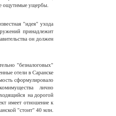
ке ощутимые ущербы.
известная "идея" ухода
оружений принадлежит
равительства он должен
тельно "безналоговых"
енные отели в Саранске
имость сформулировало
скомимущества лично
аходящийся на дорогой
ъект имеет отношение к
анской "стоит" 40 млн.