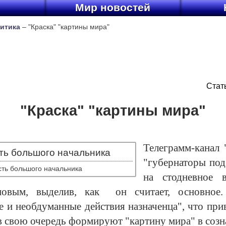
ы
Мир новостей
итика
– "Краска" "картины мира"
Стат
"Краска" "картины мира"
Телеграмм-канал 
"губернаторы под
ть большого начальника
на стодневное в
новым, выделив, как он считает, основное.
е и необдуманные действия назначенца", что пр
в свою очередь формируют "картину мира" в соз