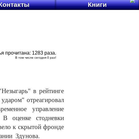
Контакты
Книги
ья прочитана:
1283
раза.
В том числе сегодня
0
раз!
"Незыгарь" в рейтинге
 ударом" отреагировал
ременное управление
 В оценке стодневки
ивело к скрытой фронде
нании Здунова.