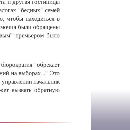
 та и другая гостиницы
алогах "бедных" семей
о, чтобы находиться в
омочия были обращены
ивым" премьером было
я бюрократия "обрекает
ий на выборах..." Это
в управлении начальник
ожет вызвать обратную