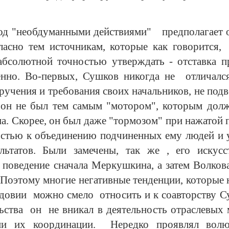
 под "необдуманными действиями" предполагает о
ласно тем источникам, которые как говорится
абсолютной точностью утверждать - отставка п
нно. Во-первых, Сушков никогда не отличался
ручения и требования своих начальников, не под
 он не был тем самым "мотором", которым долж
а. Скорее, он был даже "тормозом" при нажатой п
остью к объединению подчиненных ему людей и 
льтатов. Были замечены, так же , его искус
поведение сначала Меркушкина, а затем Волков
Поэтому многие негативные тенденции, которые
рдовии можно смело относить и к соавторству Су
ьства он не вникал в деятельность отраслевых 
и их координации. Нередко проявлял волюнт