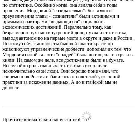
по статистике. Особенно когда она являла себя в годы
правления Мордовией "созидателями". Без всякого
преувеличения главы -"созидатели" были активными и
прямыми соавторами "выдающихся" социально-
экономических достижений. Параллельно тому, как
безразмерно пух наш внутренний долг, пухла и статистика,
выводя автономию на первые места в округе и даже в России.
Поэтому сейчас апологеты бывшей власти красочно
живописуют управленческие доблести, дополняя их тем, что
Мордовия силой таланта "вождей" была вытащена из грязи в
князи. На самом же деле, все достижения были на бумаге.
Неслучайно роль главных статистиков исполняли
исключительно свои люди. Они хорошо понимали, что
современная Россия избавилась от советской уголовной
практики за искажение данных. А до китайской мы не
доросли.
Прочтите внимательно нашу статью!