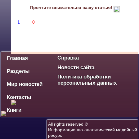
Прочтите внимательно нашу статью!
1
0
Политика
Экономика
Социум
Культура
Спорт
Дебют
Победа - наше наследие
Ваше мнение
Разное
Справка
Главная
Новости сайта
Разделы
Политика обработки
персональных данных
Мир новостей
Контакты
Книги
All rights reserved ©
Информационно-аналитический медийный
ресурс