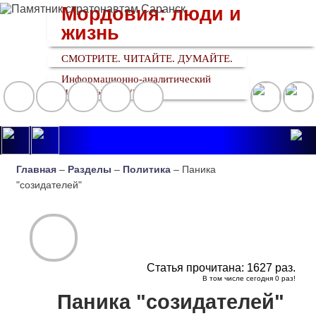
Мордовия: люди и
жизнь
СМОТРИТЕ. ЧИТАЙТЕ. ДУМАЙТЕ.
Информационно-аналитический
медийный ресурс
Главная
–
Разделы
–
Политика
– Паника
"созидателей"
Статья прочитана:
1627
раз.
В том числе сегодня
0
раз!
Паника "созидателей"