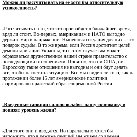
Можно ли рассчитывать на ее хотя бы относительную
успокоенность?
-Рассчитывать на то, что это произойдет в ближайшее время,
вряд ли стоит. Во-первых, американцам и НАТО выгодно
держать мир в напряжении. Нынешняя ситуация для них – это
подарок судьбы. В то же время, если Россия достигнет целей
демилитаризации Украины, то в этом случае там может
образоваться дружественное нашей стране правительство с
последующими отношениями. Понятно, что ни США, ни
Евросоюзу такие отношения не выгодны и они бдут делать
все, чтобы нагнетать ситуацию. Все мы свидетели того, как на
протяжении более 15 лет американские политики
формировали вражеский образ современной России.
-Введенные санкции сильно ослабят нашу экономику и
понизят уровень жизни?
-Для этого они и вводятся. Но параллельно хотел бы
напомнить, что в режиме санкций мы живем со времен