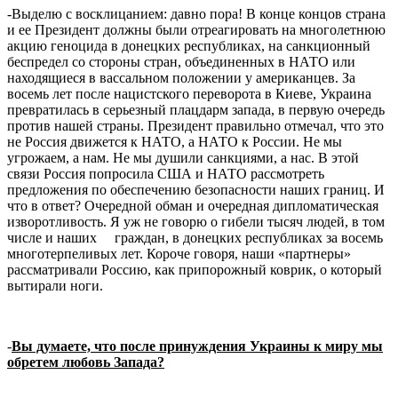
-Выделю с восклицанием: давно пора! В конце концов страна
и ее Президент должны были отреагировать на многолетнюю
акцию геноцида в донецких республиках, на санкционный
беспредел со стороны стран, объединенных в НАТО или
находящиеся в вассальном положении у американцев. За
восемь лет после нацистского переворота в Киеве, Украина
превратилась в серьезный плацдарм запада, в первую очередь
против нашей страны. Президент правильно отмечал, что это
не Россия движется к НАТО, а НАТО к России. Не мы
угрожаем, а нам. Не мы душили санкциями, а нас. В этой
связи Россия попросила США и НАТО рассмотреть
предложения по обеспечению безопасности наших границ. И
что в ответ? Очередной обман и очередная дипломатическая
изворотливость. Я уж не говорю о гибели тысяч людей, в том
числе и наших граждан, в донецких республиках за восемь
многотерпеливых лет. Короче говоря, наши «партнеры»
рассматривали Россию, как припорожный коврик, о который
вытирали ноги.
-
Вы думаете, что после принуждения Украины к миру мы
обретем любовь Запада?