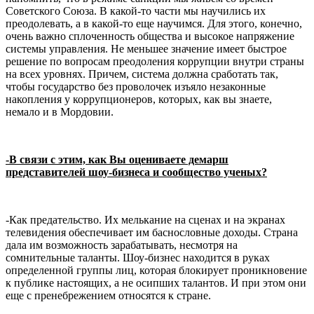
Советского Союза. В какой-то части мы научились их
преодолевать, а в какой-то еще научимся. Для этого, конечно,
очень важно сплоченность общества и высокое напряжение
системы управления. Не меньшее значение имеет быстрое
решение по вопросам преодоления коррупции внутри страны
на всех уровнях. Причем, система должна сработать так,
чтобы государство без проволочек изъяло незаконные
накопления у коррупционеров, которых, как вы знаете,
немало и в Мордовии.
-В связи с этим, как Вы оцениваете демарш
представителей шоу-бизнеса и сообщество ученых?
-Как предательство. Их мелькание на сценах и на экранах
телевидения обеспечивает им баснословные доходы. Страна
дала им возможность зарабатывать, несмотря на
сомнительные таланты. Шоу-бизнес находится в руках
определенной группы лиц, которая блокирует проникновение
к публике настоящих, а не осипших талантов. И при этом они
еще с пренебрежением относятся к стране.