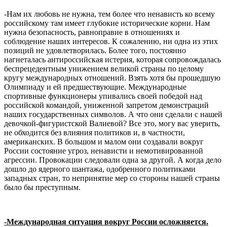
-Нам их любовь не нужна, тем более что ненависть ко всему
российскому там имеет глубокие исторические корни. Нам
нужна безопасность, равноправие в отношениях и
соблюдение наших интересов. К сожалению, ни одна из этих
позиций не удовлетворилась. Более того, постоянно
нагнеталась антироссийская истерия, которая сопровождалась
беспрецедентным унижением великой страны по целому
кругу международных отношений. Взять хотя бы прошедшую
Олимпиаду и ей предшествующие. Международные
спортивные функционеры упивались своей победой над
российской командой, униженной запретом демонстраций
наших государственных символов. А что они сделали с нашей
девочкой-фигуристской Валиевой? Все это, могу вас уверить,
не обходится без влияния политиков и, в частности,
американских. В большом и малом они создавали вокруг
России состояние угроз, ненависти и немотивированной
агрессии. Провокации следовали одна за другой. А когда дело
дошло до ядерного шантажа, одобренного политиками
западных стран, то непринятие мер со стороны нашей страны
было бы преступным.
-Международная ситуация вокруг России осложняется.