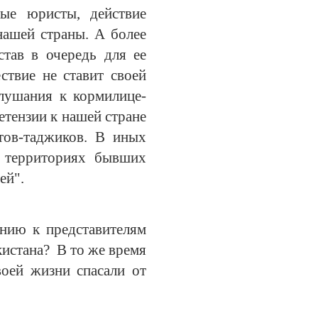
ые юристы, действие
нашей страны. А более
став в очередь для ее
ствие не ставит своей
лушания к кормилице-
етензии к нашей стране
тов-таджиков. В иных
а территориях бывших
ей".
нию к представителям
кистана? В то же время
воей жизни спасали от