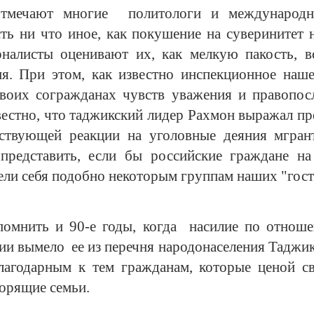
отмечают многие политологи и международн
сть ни что иное, как покушение на суверинитет 
налисты оценивают их, как мелкую пакость, в
я. При этом, как известно инспекционное наше
своих согражданах чувств уважения и правопос
звестно, что таджикский лидер Рахмон выражал пр
тствующей реакции на уголовные деяния мгран
 представить, если бы российские граждане н
ели себя подобно некоторым группам наших "гост
помнить и 90-е годы, когда насилие по отноше
ии вымело ее из перечня народонаселения Таджи
благодарным к тем гражданам, которые ценой с
орящие семьи.