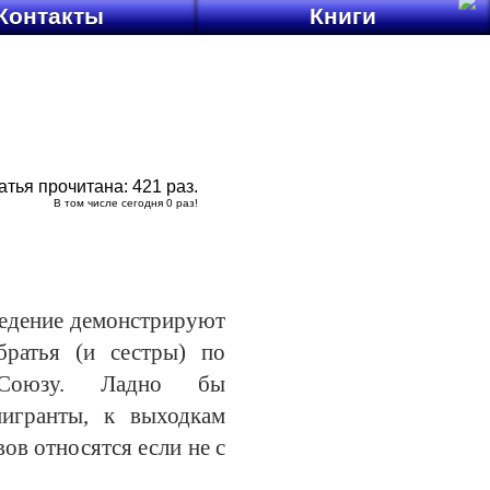
Контакты
Книги
атья прочитана:
421
раз.
В том числе сегодня
0
раз!
ведение демонстрируют
атья (и сестры) по
 Союзу. Ладно бы
игранты, к выходкам
ов относятся если не с