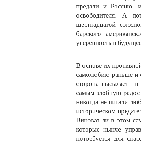
предали и Россию, 
освободителя. А по
шестнадцатой союзно
барского американс
уверенность в будуще
В основе их противной
самолюбию раньше и с
сторона высылает в 
самым злобную радос
никогда не питали лю
историческом предате
Виноват ли в этом сам
которые нынче управ
потребуется для спа