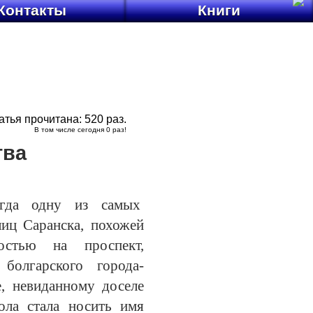
Контакты
Книги
атья прочитана:
520
раз.
В том числе сегодня
0
раз!
тва
огда одну из самых
лиц Саранска, похожей
остью на проспект,
болгарского города-
е, невиданному доселе
ола стала носить имя