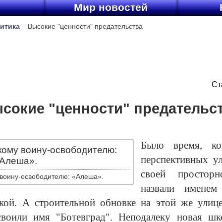
ы
Мир новостей
итика
– Высокие "ценности" предательства
Ст
сокие "ценности" предательс
Было время, к
перспективных у
своей просторн
 воину-освободителю: «Алеша».
назвали именем 
кой. А строительной обновке на этой же улиц
своили имя "Ботевград". Неподалеку новая шк