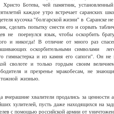
, Христо Ботева, чей памятник, установленны
ятилетий каждое утро встречает саранских шко
детеля кусочка "болгарской жизни" в Саранске не
ик, сделать попытку снести его и сорвать табли
ев не поернулся язык, чтобы оскорбить брату
ого и никогда! В отличие от много раз спасе
ашивающих оскорбительными символами лег
го гимнастерка и из камня его сапоги". Он не
кой сволоте и только гордым своим величие
вободителя и презренье мракобесам, не знающ
ичтожной жизнью.
да вчерашние хвалители продались за ценности 
йших хулителей, пусть даже находящихся на за
уцелев с помощью российской армии от уничтожен