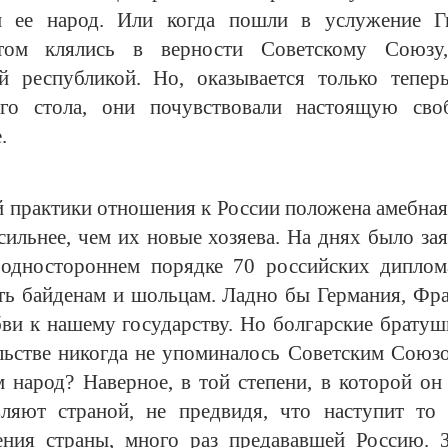
и ее народ. Или когда пошли в услужение Ги
том клялись в верности Советскому Союзу,
й республикой. Но, оказывается только теперь
кого стола, они почувствовали настоящую св
е.
 практики отношения к России положена амебная
ильнее, чем их новые хозяева. На днях было зая
одностороннем порядке 70 российских диплом
ть байденам и шольцам. Ладно бы Германия, Фр
бви к нашему государству. Но болгарские братуш
льстве никогда не упоминалось Советским Союзо
 народ? Наверное, в той степени, в которой он
ляют страной, не предвидя, что наступит то 
сения страны, много раз предававшей Россию.