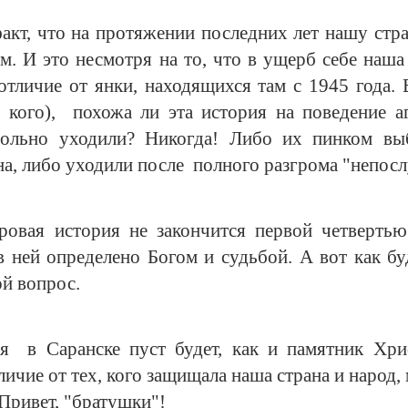
факт, что на протяжении последних лет нашу стр
м. И это несмотря на то, что в ущерб себе наш
отличие от янки, находящихся там с 1945 года. 
 кого), похожа ли эта история на поведение а
вольно уходили? Никогда! Либо их пинком выб
а, либо уходили после полного разгрома "непос
ровая история не закончится первой четверть
в ней определено Богом и судьбой. А вот как б
ой вопрос.
я в Саранске пуст будет, как и памятник Хри
личие от тех, кого защищала наша страна и народ,
Привет, "братушки"!