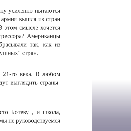
ану усиленно пытаются
а армия вышла из стран
В этом смысле хочется
грессора? Американцы
расывали так, как из
лушных" стран.
ю 21-го века. В любом
удут выглядить страны-
сто Ботеву , и школа,
 мы не руководствуемся