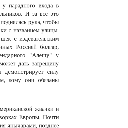
й у парадного входа в
льников. И за все это
 поднялась рука, чтобы
чки с названием улицы.
шек с издевательским
нных Россией болгар,
ендарного "Алешу" у
 может дать затрещину
м демонстрирует силу
им, кому они обязаны
американской жвачки и
дворках Европы. Почти
ия янычарами, позднее