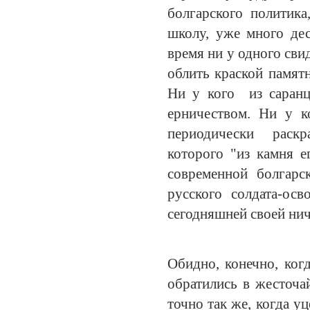
болгарского политика
школу, уже много дес
время ни у одного сви
облить краской памятн
Ни у кого из саранц
ерничеством. Ни у к
периодически раскр
которого "из камня е
современной болгарс
русского солдата-ос
сегодняшней своей н
Обидно, конечно, ког
обратились в жесточа
точно так же, когда 