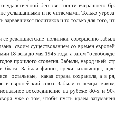
государственной бессовестности вчерашнего бра
 не услышанными и не читаемыми. Только угроза
ь зарвавшихся политиков и то только для того, чт
и ее реваншистские политики, совершенно забыла
бязана своим существованием со времен европе
мии 18 века до мая 1945 года, а затем "освобожд
годов прошлого столетия. Забыли, народ чьей ст
и блага. Забыли финны, греки, итальянцы, щве
 все остальные, какая страна сохранила, а в ря
не в европейский союз. Забыли и немцы, како
иональное воссоединение на рубеже 80-х и 90-
оворя уже о том, чтобы пусть краем затумане