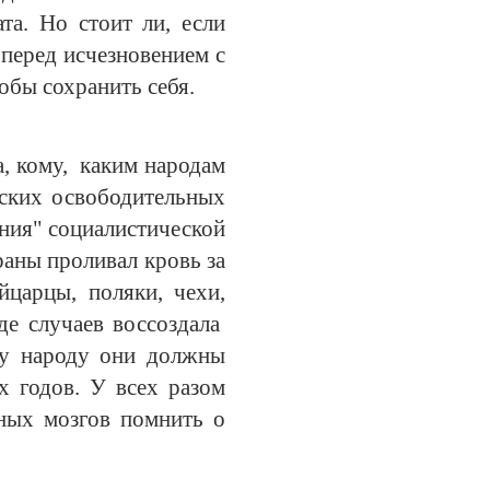
та. Но стоит ли, если
 перед исчезновением с
обы сохранить себя.
, кому, каким народам
йских освободительных
ения" социалистической
раны проливал кровь за
йцарцы, поляки, чехи,
де случаев воссоздала
му народу они должны
х годов. У всех разом
нных мозгов помнить о