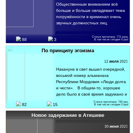
высокой, что некоторые участники
Общественным вниманием всё
год за полтора и, следовательно,
не выдерживали напряжения и
больше и больше овладевает тема
пойдёт в зачёт в случае осуждения
сходили с дистанции. При этом
погружённости в криминал очень
на многие годы.
надо учитывать, что тон
звучных должностных лиц.
соперничеству задавали российские
школьники, которые на протяжении
Статья прочитана:
772
раза.
нескольких лет подряд становились
88
3
В том числе сегодня
0
раз!
обладателями золотых медалей. И
По принципу эгоизма
в этот раз российская команда
вновь стала круглым отличником,
12
июля
2023
завоевав абсолютное "золото".
Накануне в свет вышел очередной,
восьмой номер альманаха
Республики Мордовия «Люди долга
и чести». В общем-то, хорошее
дело было в своё время задумано и
реализовано Консультативным
Статья прочитана:
745
раз.
82
15
В том числе сегодня
0
раз!
советом ветеранов войны и труда
при Главе Республики Мордовия,
Новое задержание в Атяшеве
который многие годы возглавляет
бывший Председатель Совета
30
июня
2023
Министров Мордовии В. Учайкин.