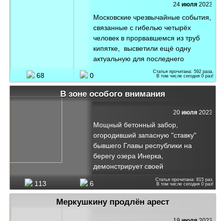
24
июля
2023
Московские чрезвычайные события,
связанные с гибелью четырёх
человек в прорвавшемся из труб
кипятке, высветили ещё одну
актуальную для последнего
времени тему. Речь идёт об
Статья прочитана:
592
раза.
68
0
В том числе сегодня
0
раз!
элитном магазине "Глобус Гурмэ", в
котором цена продуктов в разы
В зоне особого внимания
превышала цены в обычных
супермаркетах. Потребителями
20
июля
2023
этой супер-лавки были, как
Мощный бетонный забор,
утверждают различные СМИ люди,
огородивший запасную "ставку"
которые не привыкли считать
бывшего Главы республики на
деньги, при этом ориентируя свой
берегу озера Инерка,
вкус только на всё самое лучшее.
демонстрирует своей
неприступной монументальностью
Статья прочитана:
815
раз.
113
6
В том числе сегодня
0
раз!
символ непоколебимости
присутствия СЕМЬИ во всех
Меркушкину продлён арест
областях жизни Мордовской
автономии. "Поиграть в царя" - это
19
июля
2023