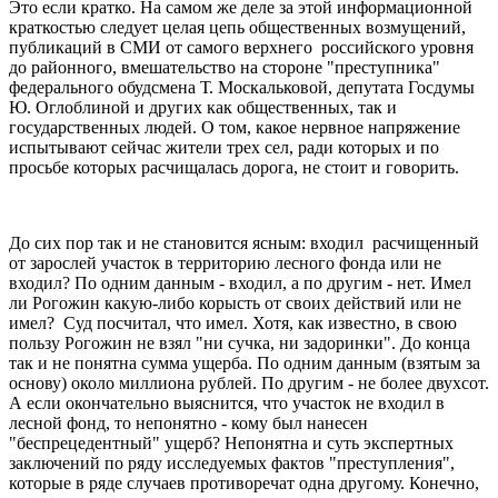
Это если кратко. На самом же деле за этой информационной
краткостью следует целая цепь общественных возмущений,
публикаций в СМИ от самого верхнего российского уровня
до районного, вмешательство на стороне "преступника"
федерального обудсмена Т. Москальковой, депутата Госдумы
Ю. Оглоблиной и других как общественных, так и
государственных людей. О том, какое нервное напряжение
испытывают сейчас жители трех сел, ради которых и по
просьбе которых расчищалась дорога, не стоит и говорить.
До сих пор так и не становится ясным: входил расчищенный
от зарослей участок в территорию лесного фонда или не
входил? По одним данным - входил, а по другим - нет. Имел
ли Рогожин какую-либо корысть от своих действий или не
имел? Суд посчитал, что имел. Хотя, как известно, в свою
пользу Рогожин не взял "ни сучка, ни задоринки". До конца
так и не понятна сумма ущерба. По одним данным (взятым за
основу) около миллиона рублей. По другим - не более двухсот.
А если окончательно выяснится, что участок не входил в
лесной фонд, то непонятно - кому был нанесен
"беспрецедентный" ущерб? Непонятна и суть экспертных
заключений по ряду исследуемых фактов "преступления",
которые в ряде случаев противоречат одна другому. Конечно,