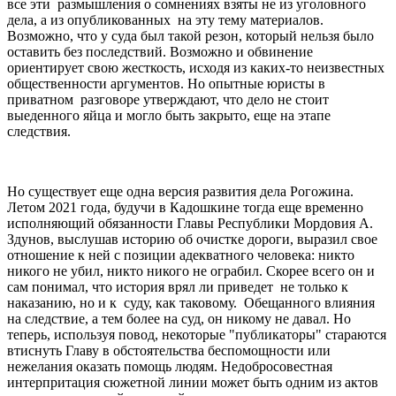
все эти размышления о сомнениях взяты не из уголовного
дела, а из опубликованных на эту тему материалов.
Возможно, что у суда был такой резон, который нельзя было
оставить без последствий. Возможно и обвинение
ориентирует свою жесткость, исходя из каких-то неизвестных
общественности аргументов. Но опытные юристы в
приватном разговоре утверждают, что дело не стоит
выеденного яйца и могло быть закрыто, еще на этапе
следствия.
Но существует еще одна версия развития дела Рогожина.
Летом 2021 года, будучи в Кадошкине тогда еще временно
исполняющий обязанности Главы Республики Мордовия А.
Здунов, выслушав историю об очистке дороги, выразил свое
отношение к ней с позиции адекватного человека: никто
никого не убил, никто никого не ограбил. Скорее всего он и
сам понимал, что история врял ли приведет не только к
наказанию, но и к суду, как таковому. Обещанного влияния
на следствие, а тем более на суд, он никому не давал. Но
теперь, используя повод, некоторые "публикаторы" стараются
втиснуть Главу в обстоятельства беспомощности или
нежелания оказать помощь людям. Недобросовестная
интерпритация сюжетной линии может быть одним из актов