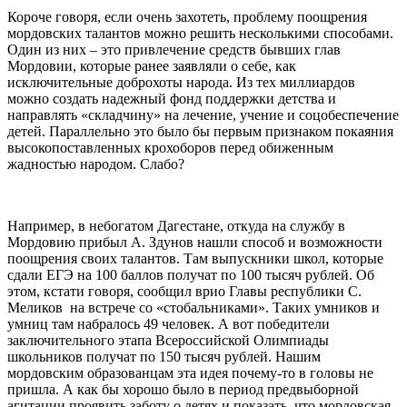
Короче говоря, если очень захотеть, проблему поощрения
мордовских талантов можно решить несколькими способами.
Один из них – это привлечение средств бывших глав
Мордовии, которые ранее заявляли о себе, как
исключительные доброхоты народа. Из тех миллиардов
можно создать надежный фонд поддержки детства и
направлять «складчину» на лечение, учение и соцобеспечение
детей. Параллельно это было бы первым признаком покаяния
высокопоставленных крохоборов перед обиженным
жадностью народом. Слабо?
Например, в небогатом Дагестане, откуда на службу в
Мордовию прибыл А. Здунов нашли способ и возможности
поощрения своих талантов. Там выпускники школ, которые
сдали ЕГЭ на 100 баллов получат по 100 тысяч рублей. Об
этом, кстати говоря, сообщил врио Главы республики С.
Меликов на встрече со «стобальниками». Таких умников и
умниц там набралось 49 человек. А вот победители
заключительного этапа Всероссийской Олимпиады
школьников получат по 150 тысяч рублей. Нашим
мордовским образованцам эта идея почему-то в головы не
пришла. А как бы хорошо было в период предвыборной
агитации проявить заботу о детях и показать, что мордовская