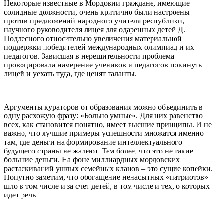
Некоторые известные в Мордовии граждане, имеющие
солидные должности, очень критично были настроены
против предложений народного учителя республики,
научного руководителя лицея для одаренных детей Д.
Подлесного относительно увеличения материальной
поддержки победителей международных олимпиад и их
педагогов. Зависшая в нерешительности проблема
провоцировала намерение учеников и педагогов покинуть
лицей и уехать туда, где ценят таланты.
Аргументы кураторов от образования можно объединить в
одну расхожую фразу: «Больно умные». Для них равенство
всех, как становится понятно, имеет высшие принципы. И не
важно, что лучшие примеры успешности множатся именно
там, где деньги на формирование интеллектуального
будущего страны не жалеют. Тем более, что это не такие
большие деньги. На фоне миллиардных мордовских
растаскиваний ушлых семейных кланов – это сущие копейки.
Попутно заметим, что обогащение ненасытных «патриотов»
шло в том числе и за счет детей, в том числе и тех, о которых
идет речь.