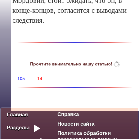
Мордовии, стоит ожидать, что он, в
конце-концов, согласится с выводами
следствия.
Прочтите внимательно нашу статью!
105
14
Политика
Экономика
Социум
Культура
Спорт
Дебют
Победа - наше наследие
Ваше мнение
Разное
Справка
Главная
Новости сайта
Разделы
Политика обработки