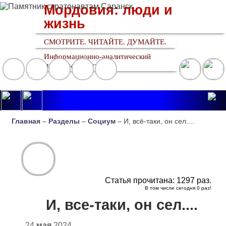
Мордовия: люди и
жизнь
СМОТРИТЕ. ЧИТАЙТЕ. ДУМАЙТЕ.
Информационно-аналитический
медийный ресурс
Главная
–
Разделы
–
Социум
– И, всё-таки, он сел....
Статья прочитана:
1297
раз.
В том числе сегодня
0
раз!
И, все-таки, он сел....
24
мая
2024