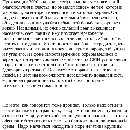
Проходящий 2020 год, как всегда, начинался с пожеланий
благополучия и счастья, но оказался совсем не тем, который
мы ждали, на который надеялись и в который верили. Он
подвел с реализаций благих пожеланий все человечество,
объеденив его в метущейся небывалой борьбе за здоровье и
жизнь. Невидимый, но очень сильный враг выкашивает
население, сеет панику. Ему помогает мракобесие
появившихся советников и советчиков, которые "знают" как
лечить и что делать. Их становится все больше среди тех, кто
имеет звания и регалии, влезая в доверие к народу, заблуждая
и пугая его. На фоне самоотверженной борьбы медиков с
заразой, в интернет-сообществе, во многих СМИ усиливается
шарлатанство и начетничество "докторов-практиков" и
"докторов-теретиков". Все вместе это давит на настроение
людей, не дает им возможности переключить подавленность,
если не на праздничность, то хотя бы на состояние
психологической успокоенности.
Но и это, как говорится, тоже пройдет. Только надо отвлечь
себя и близких от страшилок, которыми наполнена публичная
атмосфера. Надо усилить оберегающую осторожность, которая
обеспечит безопасность не только близких, но и окружающей
среды. Надо научиться находить в море негатива крупицы