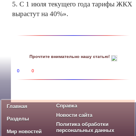
5. С 1 июля текущего года тарифы ЖКХ
вырастут на 40%».
Прочтите внимательно нашу статью!
0
0
Политика
Экономика
Социум
Культура
Спорт
Дебют
Победа - наше наследие
Ваше мнение
Разное
Справка
Главная
Новости сайта
Разделы
Политика обработки
персональных данных
Мир новостей