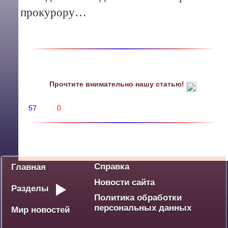
прокурору…
Прочтите внимательно нашу статью!
57
0
Политика
Экономика
Социум
Культура
Спорт
Дебют
Победа - наше наследие
Ваше мнение
Разное
Справка
Главная
Новости сайта
Разделы
Политика обработки
персональных данных
Мир новостей