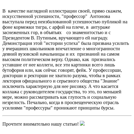
В качестве наглядной иллюстрации своей, прямо скажем,
искусственной успешности, "профессор" Антонова
выступала перед неизбалованной успешностью публикой на
фоне кормежки тигра, с арфой на плече, в антураже
заснеженных гор, в объятьях со знаменитостью и с
Президентом В. Путиным, вручающего ей награду.
Демонстрация этой "истории успеха" была призвана усилить
у вчерашних школьников впечатление о многогранности
деяний вузовской начальницы и их признаний на самом
высоком политическом верху. Однако, как признались
уставшие от нее коллеги, все эти картинки всего лишь
бутофория или, как сейчас говорят, фейк. У профессорши,
докторши и ректорши не хватило разума, чтобы в рамках
лектория официального и серьезного общества "Знание"
исключить характерную для нее рисовку. А что касается
коллажа с руководителем государства, то это, по меньшей
мере, можно рассматривать как глупость и социальную
незрелость. Печально, когда в просвещенческую отрасль
усилиями "профессуры" проникают принципы бурсы.
Прочтите внимательно нашу статью!