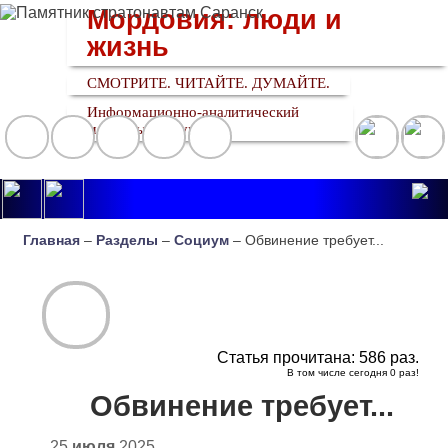
Мордовия: люди и
жизнь
СМОТРИТЕ. ЧИТАЙТЕ. ДУМАЙТЕ.
Информационно-аналитический
медийный ресурс
Главная
–
Разделы
–
Социум
– Обвинение требует...
Статья прочитана:
586
раз.
В том числе сегодня
0
раз!
Обвинение требует...
25
июля
2025