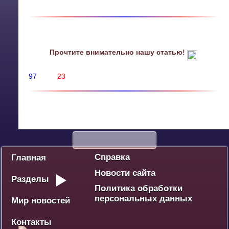
Прочтите внимательно нашу статью!
97
23
Политика
Экономика
Социум
Культура
Спорт
Дебют
Победа - наше наследие
Ваше мнение
Разное
Справка
Главная
Новости сайта
Разделы
Политика обработки
персональных данных
Мир новостей
Контакты