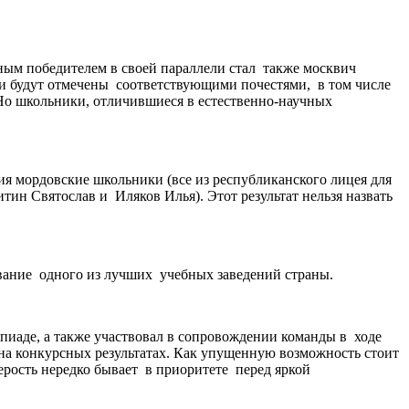
ым победителем в своей параллели стал также москвич
ли будут отмечены соответствующими почестями, в том числе
Но школьники, отличившиеся в естественно-научных
я мордовские школьники (все из республиканского лицея для
н Святослав и Иляков Илья). Этот результат нельзя назвать
звание одного из лучших учебных заведений страны.
иаде, а также участвовал в сопровождении команды в ходе
 на конкурсных результатах. Как упущенную возможность стоит
ерость нередко бывает в приоритете перед яркой