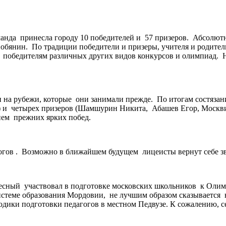
нда принесла городу 10 победителей и 57 призеров. Абсолютн
Собянин. По традиции победители и призеры, учителя и родите
к победителям различных других видов конкурсов и олимпиад. 
на рубежи, которые они занимали прежде. По итогам состязани
 и четырех призеров (Шамшурин Никита, Абашев Егор, Москвити
нием прежних ярких побед.
агогов . Возможно в ближайшем будущем лицеисты вернут себе 
сный участвовал в подготовке московских школьников к Олимп
системе образования Мордовии, не лучшим образом сказывается
одики подготовки педагогов в местном Педвузе. К сожалению, с