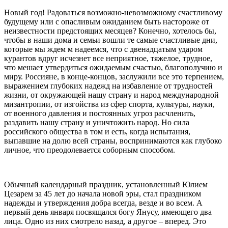
Новый год! Радоваться возможно-невозможному счастливому
будущему или с опасливым ожиданием быть настороже от
неизвестности предстоящих месяцев? Конечно, хотелось бы,
чтобы в наши дома и семьи вошли те самые счастливые дни,
которые мы ждем м надеемся, что с двенадцатым ударом
курантов вдруг исчезнет все неприятное, тяжелое, трудное,
что мешает утвердиться ожидаемым счастью, благополучию и
миру. Россияне, в конце-концов, заслужили все это терпением,
выражением глубоких надежд на избавление от трудностей
жизни, от окружающей нашу страну и народ международной
мизантропии, от изгойства из сфер спорта, культуры, науки,
от военного давления и постоянных угроз расчленить,
раздавить нашу страну и уничтожить народ. Но сила
российского общества в том и есть, когда испытания,
выпавшие на долю всей страны, воспринимаются как глубоко
личное, что преодолевается соборным способом.
Обычный календарный праздник, установленный Юлием
Цезарем за 45 лет до начала новой эры, стал праздником
надежды и утверждения добра всегда, везде и во всем. А
первый день января посвящался богу Янусу, имеющего два
лица. Одно из них смотрело назад, а другое – вперед. Это