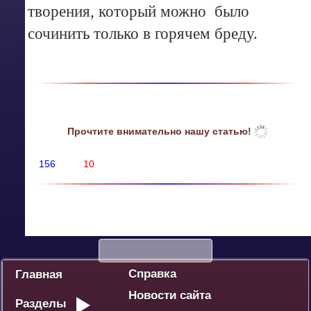
творения, который можно было
сочинить только в горячем бреду.
Прочтите внимательно нашу статью!
156
10
Политика
Экономика
Социум
Культура
Спорт
Дебют
Победа - наше наследие
Ваше мнение
Разное
Справка
Главная
Новости сайта
Разделы