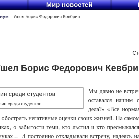
ы
Мир новостей
иум
– Ушел Борис Федорович Кевбрин
Ст
Ушел Борис Федорович Кевбри
Мы давно не встреч
оставался нашим о
рин среди студентов
дела?» «Все норма
 обострять негативные оценки своих жизней. На самом
чках, о забытости теми, кто льстил и кто пресмыкалс
нуках… И постоянно откладывали встречу, надеясь на