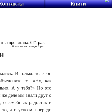
Контакты
Книги
атья прочитана:
621
раз.
В том числе сегодня
0
раз!
н
ались. И только телефон
бъеденителем. «Ну, как
льно. А у тебя?» Но это
 же деле мы знали друг о
я, о семейных радостях и
 то, что успеем, впереди