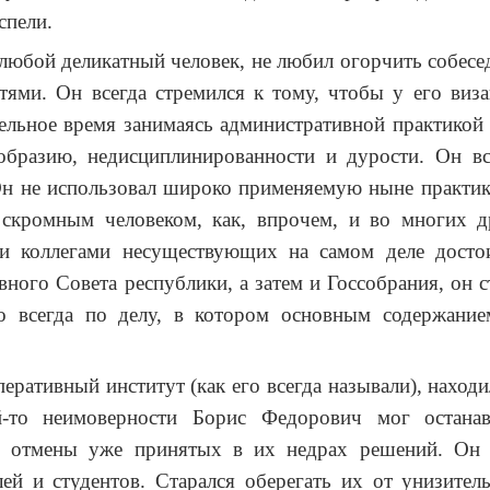
спели.
 любой деликатный человек, не любил огорчить собес
тями. Он всегда стремился к тому, чтобы у его виз
ельное время занимаясь административной практикой 
образию, недисциплинированности и дурости. Он вс
Он не использовал широко применяемую ныне практику
скромным человеком, как, впрочем, и во многих д
и коллегами несуществующих на самом деле достои
ного Совета республики, а затем и Госсобрания, он ста
о всегда по делу, в котором основным содержание
перативный институт (как его всегда называли), находи
й-то неимоверности Борис Федорович мог останав
х отмены уже принятых в их недрах решений. Он
лей и студентов. Старался оберегать их от унизите