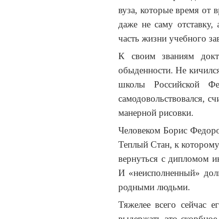
вуза, которые время от 
даже не саму отставку
часть жизни учебного за
К своим званиям докто
обыденности. Не кичилс
школы Российской Фе
самодовольствовался, сч
манерной рисовки.
Человеком Борис Федоров
Теплый Стан, к которому
вернуться с дипломом и
И «неисполненный» долг 
родными людьми.
Тяжелее всего сейчас 
выдержать это скорбно