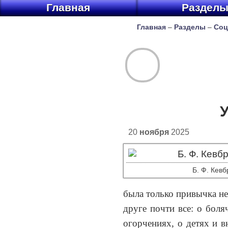
Главная
Раздел
Главная
–
Разделы
–
Соц
20
ноября
2025
Б. Ф. Кевб
была только привычка не
друге почти все: о боля
огорчениях, о детях и в