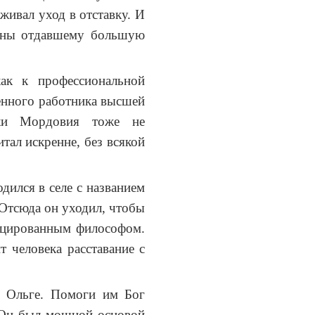
живал уход в отставку. И
роны отдавшему большую
как к профессиональной
енного работника высшей
ики Мордовия тоже не
тал искренне, без всякой
ился в селе с названием
Отсюда он уходил, чтобы
фицированным философом.
 человека расставание с
и Ольге. Помоги им Бог
 Он был мощной основой