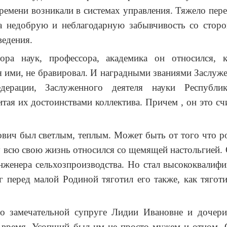
времени возникали в системах управления. Тяжело пере
, а недобрую и неблагодарную забывчивость со сто
ведения.
ра наук, профессора, академика он относился, 
я ими, не бравировал. И наградными званиями Заслуж
дерации, Заслуженного деятеля науки Республ
итая их достоинствами коллектива. Причем , он это счи
ич был светлым, теплым. Может быть от того что род
 всю свою жизнь относился со щемящей настольгией. 
нженера сельхозпроизводства. Но стал высококвали
перед малой Родиной тяготил его также, как тяготит
его замечательной супруге Лидии Ивановне и дочер
е время. Усопший был им не просто мужем и отцом.