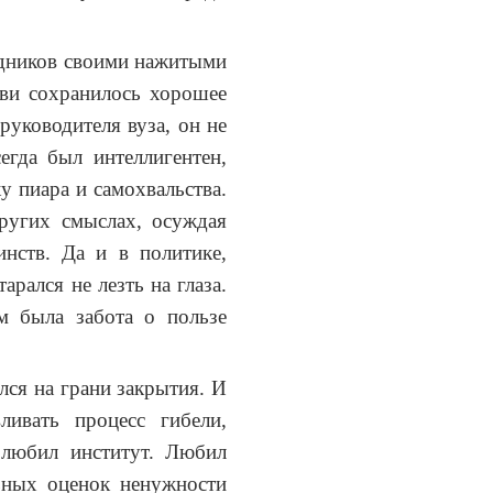
едников своими нажитыми
ави сохранилось хорошее
руководителя вуза, он не
егда был интеллигентен,
 пиара и самохвальства.
ругих смыслах, осуждая
нств. Да и в политике,
рался не лезть на глаза.
м была забота о пользе
лся на грани закрытия. И
ливать процесс гибели,
 любил институт. Любил
льных оценок ненужности