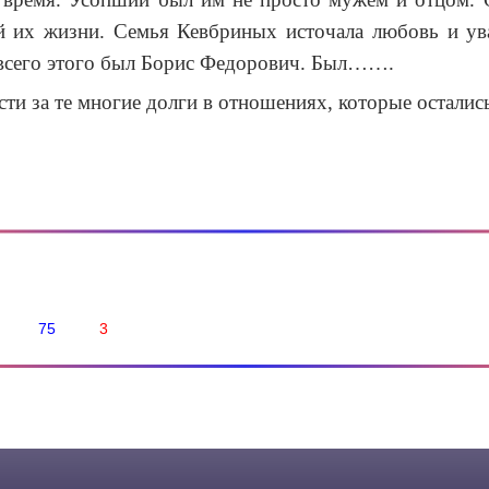
ей их жизни. Семья Кевбриных источала любовь и ува
 всего этого был Борис Федорович. Был…….
ти за те многие долги в отношениях, которые осталис
75
3