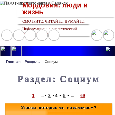
Мордовия: люди и
жизнь
СМОТРИТЕ. ЧИТАЙТЕ. ДУМАЙТЕ.
Информационно-аналитический
медийный ресурс
Главная
–
Разделы
– Социум
Раздел: Социум
1
... •
3
•
4
•
5
•
...
69
Угрозы, которые мы не замечаем?