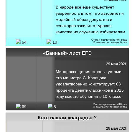
котором явственным образом видна
В народе все еще существует
прикрытая тканью выделяющаяся
уверенность в том, что авторитет и
часть тела жены (мужа!) Макрона,
медийный образ депутатов и
доказывающая принадлежность ее
сенаторов зависит от уровня
(его) к соответствующему полу.
качества их служению избирателям
Французские пиде…, пардон,
и стране. Однако убежденность в
Статья прочитана:
494
раза.
гомосексуал...
64
10
В том числе сегодня
0
раз!
этом противоречит самой природе
депутатской активности или
«Банный» лист ЕГЭ
пассивности. Депутат или сенатор
могут годами демонстрировать
29
мая
2026
свою немоту, зато клакерский актив,
Минпросвещения страны, устами
находящийся на депутатском
его министра С. Кравцова,
финансовом подсосе, талантливо
удовлетворенно констатирует: 63
«лепит» из своего хозяина образ
процента девятиклассников в 2025
беспримерного бдителя
году вместо обучения в 10 классе
национального достояния и вс...
выбрали систему среднего
Статья прочитана:
418
раз.
69
5
В том числе сегодня
0
раз!
профессионального образования.
То есть к радости министра
Кого нашли «награды»?
старшие школьные классы остаются
в состоянии ограниченного
28
мая
2026