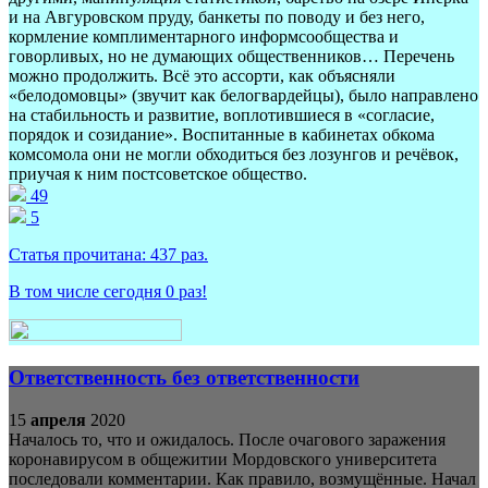
и на Авгуровском пруду, банкеты по поводу и без него,
кормление комплиментарного информсообщества и
говорливых, но не думающих общественников… Перечень
можно продолжить. Всё это ассорти, как объясняли
«белодомовцы» (звучит как белогвардейцы), было направлено
на стабильность и развитие, воплотившиеся в «согласие,
порядок и созидание». Воспитанные в кабинетах обкома
комсомола они не могли обходиться без лозунгов и речёвок,
приучая к ним постсоветское общество.
49
5
Статья прочитана:
437
раз.
В том числе сегодня
0
раз!
Ответственность без ответственности
15
апреля
2020
Началось то, что и ожидалось. После очагового заражения
коронавирусом в общежитии Мордовского университета
последовали комментарии. Как правило, возмущённые. Начал