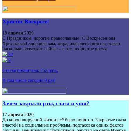
Христос Воскресе!
18
апреля
2020
С Праздником, дорогие православные! С Воскресением
Христовым! Здоровья вам, мира, благоденствия настолько
насколько возможно сейчас – в это непростое время.
32
3
Статья прочитана:
252
раза.
В том числе сегодня
0
раз!
Зачем закрыли рты, глаза и уши?
17
апреля
2020
До коронавирусной жизни всё было понятно. Закрытые глаза
властей на социальные проблемы, подтасовка одних фактов
другими, манипуляция статистикой, барство на озере Инерка