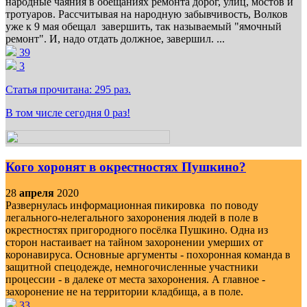
народные чаяния в обещаниях ремонта дорог, улиц, мостов и
тротуаров. Рассчитывая на народную забывчивость, Волков
уже к 9 мая обещал завершить, так называемый "ямочный
ремонт". И, надо отдать должное, завершил. ...
39
3
Статья прочитана:
295
раз.
В том числе сегодня
0
раз!
Кого хоронят в окрестностях Пушкино?
28
апреля
2020
Развернулась информационная пикировка по поводу
легального-нелегального захоронения людей в поле в
окрестностях пригородного посёлка Пушкино. Одна из
сторон настаивает на тайном захоронении умерших от
коронавируса. Основные аргументы - похоронная команда в
защитной спецодежде, немногочисленные участники
процессии - в далеке от места захоронения. А главное -
захоронение не на территории кладбища, а в поле.
33