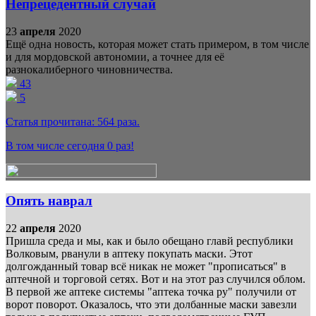
Непрецедентный случай
23
апреля
2020
Ещё одна новость, которая может стать примером, в том числе
и для мордовской автономии, а точнее для её
разнокалиберного чиновничества.
43
5
Статья прочитана:
564
раза.
В том числе сегодня
0
раз!
Опять наврал
22
апреля
2020
Пришла среда и мы, как и было обещано главй республики
Волковым, рванули в аптеку покупать маски. Этот
долгожданный товар всё никак не может "прописаться" в
аптечной и торговой сетях. Вот и на этот раз случился облом.
В первой же аптеке системы "аптека точка ру" получили от
ворот поворот. Оказалось, что эти долбанные маски завезли