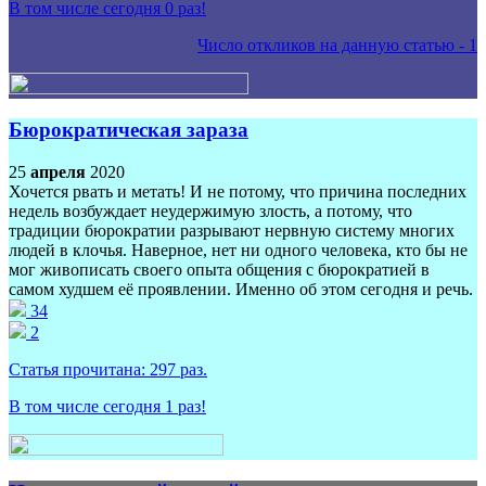
В том числе сегодня
0
раз!
Число откликов на данную статью -
1
Бюрократическая зараза
25
апреля
2020
Хочется рвать и метать! И не потому, что причина последних
недель возбуждает неудержимую злость, а потому, что
традиции бюрократии разрывают нервную систему многих
людей в клочья. Наверное, нет ни одного человека, кто бы не
мог живописать своего опыта общения с бюрократией в
самом худшем её проявлении. Именно об этом сегодня и речь.
34
2
Статья прочитана:
297
раз.
В том числе сегодня
1
раз!