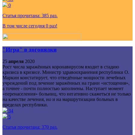
0
Статья прочитана:
385
раз.
В том числе сегодня
0
раз!
"Игра" в догонялки
25
апреля
2020
Рост числа заражённых коронавирусом входит в стадию
кризиса в кризисе. Министр здравоохранения республики О.
Маркин констатирует, что отведённые мощности лечебных
учреждений под лечение заражённых на грани «истощения»,
а точнее - почти полностью заполнены. Наступает момент
«перенаселения» больниц, что негативно скажеться не только
на качестве лечения, но и на маршрутизации больных в
пределах республики.
34
5
Статья прочитана:
370
раз.