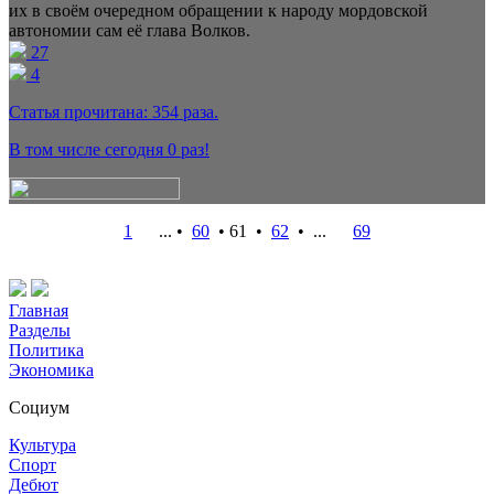
их в своём очередном обращении к народу мордовской
автономии сам её глава Волков.
27
4
Статья прочитана:
354
раза.
В том числе сегодня
0
раз!
1
... •
60
•
61
•
62
•
...
69
Главная
Разделы
Политика
Экономика
Социум
Культура
Спорт
Дебют