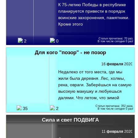
века злого, среди лгунов и поэтесс,
К 75-летию Победы в республике
когда хвалили рулевого, и
планируется привести в порядок
возносили до небес. Была знакома
воинские захоронения, памятники.
и любима её печальная строка. И
Кроме этого
ей внимала в эти зимы, в ...
Статья прочитана:
70
раз.
2
0
В том числе сегодня
0
раз!
Для кого "позор" - не позор
16
февраля
2020
Недалеко от того места, где мы
жили была деревня. Лес, холмы,
река, овраги. Заберёшься на самую
высокую макушку и любуешься
далями. Что летом, что зимой
-одинаково раздольно и красиво. В
Статья прочитана:
352
раза.
35
2
В том числе сегодня
0
раз!
воздухе переплетались ароматы
трав, цветов и леса. Голова
Сила и свет ПОДВИГА
кружилась от их насыщенности. А
зимой, особенно в сильный мороз,
11
февраля
2020
одно дело своеобразное