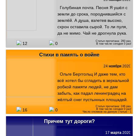
Голубиная почта. Песня Я ушёл с
земли до срока, породнившийся с
землёй. А душа, взлетев высоко,
схрон оставила сырой. То ли пуля,
да не мимо. Чай не дрогнула рука.
Моё сердце прострелила, мир
Статья прочитана:
260
раз.
12
0
В том числе сегодня
0
раз!
закрыли облака. Голубь, голубь.
Голубь белый! Ты рождён не для
Стихи в память о войне
войны. Перед ворогом не смелый,
виноватый без вины. А война ушла
24
ноября
2020
на запад, похоронка на восток.
Ольге Берггольц И даже тем, кто
Жизнь моя в когтистых лапах не
всё хотел бы сгладить в зеркальной
спасёт и образок. Уж война седою
робкой памяти людей, не дам
стала, а покоя нет и нет. Голубей
забыть, как падал ленинградец на
пугливых стаи, сорок первого прив...
жёлтый снег пустынных площадей.
Ольга Берггольц ************* Река
Статья прочитана:
246
раз.
В том числе сегодня
0
раз!
16
0
вмерзала в берега, и мёрзли руки и
Число откликов на данную статью -
1
слога... Мы избегали длинных фраз,
Причем тут дороги?
и падал, шедший среди нас...
************* Им, жившим там, средь
17
марта
2020