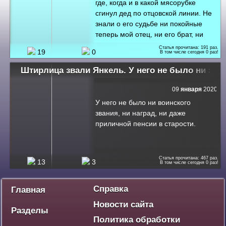
где, когда и в какой мясорубке
стратегической зоне. И вряд ли кто
сгинул дед по отцовской линии. Не
тогда осознавал чёткую
знали о его судьбе ни покойные
географическую принадлежность
теперь мой отец, ни его брат, ни
этих мест. Это были просто НАША
сестра. Говорили, что где-то то ли
Сура, НАШ лес и НАШИ горы.
Статья прочитана:
191
раз.
19
0
В том числе сегодня
0
раз!
под Ленинградом, толи под
Сталинградом. От него не осталось
Штирлица звали Янкель. У него не было ни зван
ни фотографий, ни писем - ничего.
Только моё имя, данное в
09
января
2020
наследство
У него не было ни воинского
звания, ни наград, ни даже
приличной пенсии в старости.
Статья прочитана:
467
раз.
13
3
В том числе сегодня
0
раз!
Политика
Экономика
Социум
Культура
Спорт
Дебют
Победа - наше наследие
Ваше мнение
Разное
Справка
Главная
Новости сайта
Разделы
Политика обработки