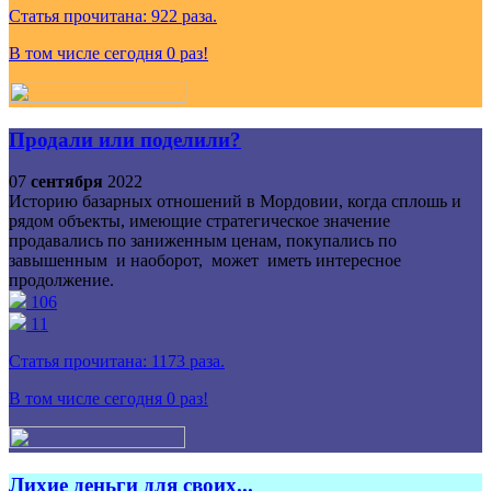
Статья прочитана:
922
раза.
В том числе сегодня
0
раз!
Продали или поделили?
07
сентября
2022
Историю базарных отношений в Мордовии, когда сплошь и
рядом объекты, имеющие стратегическое значение
продавались по заниженным ценам, покупались по
завышенным и наоборот, может иметь интересное
продолжение.
106
11
Статья прочитана:
1173
раза.
В том числе сегодня
0
раз!
Лихие деньги для своих...