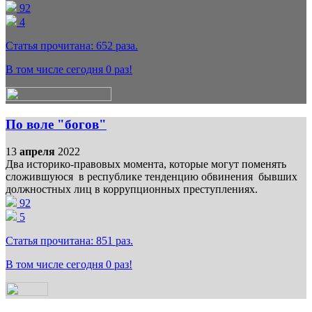
92
4
Статья прочитана:
652
раза.
В том числе сегодня
0
раз!
По воле "богов"
13
апреля
2022
Два историко-правовых момента, которые могут поменять
сложившуюся в республике тенденцию обвинения бывших
должностных лиц в коррупционных преступлениях.
92
5
Статья прочитана:
851
раз.
В том числе сегодня
0
раз!