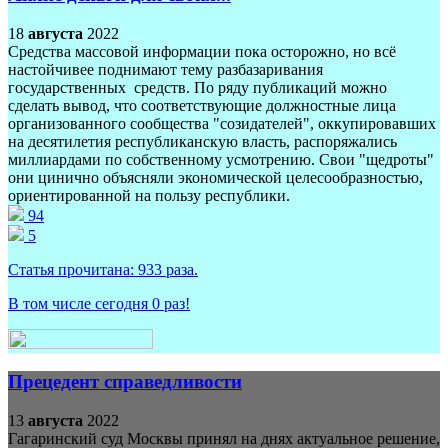
18
августа
2022
Средства массовой информации пока осторожно, но всё
настойчивее поднимают тему разбазаривания
государственных средств. По ряду публикаций можно
сделать вывод, что соответствующие должностные лица
организованного сообщества "созидателей", оккупировавших
на десятилетия республиканскую власть, распоряжались
миллиардами по собственному усмотрению. Свои "щедроты"
они цинично объясняли экономической целесообразностью,
ориентированной на пользу республики.
94
5
Статья прочитана:
933
раза.
В том числе сегодня
0
раз!
Прецедент справедливости
13
августа
2022
Гагаринский суд Москвы принял на днях актуальное решение,