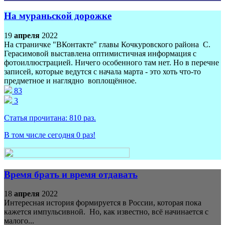
На мураньской дорожке
19
апреля
2022
На страничке "ВКонтакте" главы Кочкуровского района С.
Герасимовой выставлена оптимистичная информация с
фотоиллюстрацией. Ничего особенного там нет. Но в перечне
записей, которые ведутся с начала марта - это хоть что-то
предметное и наглядно воплощённое.
83
3
Статья прочитана:
810
раз.
В том числе сегодня
0
раз!
Время брать и время отдавать
18
апреля
2022
Интересная история формируется в России, которая пока
кажется импульсивной. Но, как известно, всё начинается с
малого...