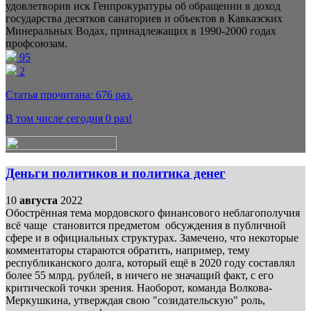
удовлетворив иск Генпрокуратуры об обращении в доход
государства десятков санаториев и объектов в Кавказских
Минеральных Водах, принадлежащих в 1990-2000 годах
профсоюзам.
95
2
Статья прочитана:
676
раз.
В том числе сегодня
0
раз!
Деньги политиков и политика денег
10
августа
2022
Обострённая тема мордовского финансового неблагополучия
всё чаще становится предметом обсуждения в публичной
сфере и в официальных структурах. Замечено, что некоторые
комментаторы стараются обратить, например, тему
республиканского долга, который ещё в 2020 году составлял
более 55 млрд. рублей, в ничего не значащий факт, с его
критической точки зрения. Наоборот, команда Волкова-
Меркушкина, утверждая свою "созидательскую" роль,