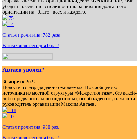
старалась всеми информационно-идеологическими потугами
убедить население в полезности наращивания долга и его
ориентации на "благо" всех и каждого.
75
14
Статья прочитана:
782
раза.
В том числе сегодня
0
раз!
Автаев уволен?
30
апреля
2022
Новость из разряда давно ожидаемых. По сообщению
источника из местной структуры «Межрегионгаза», без какой-
либо предварительной подготовки, освобождён от должности
руководитель организации Максим Автаев.
118
10
Статья прочитана:
988
раз.
В том числе сегодня
0
раз!