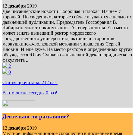
12
декабря
2019
Две инсайдерские новости – хорошая и плохая. Начнём с
хорошей. По сведениям, которые сейчас изучаются с целью их
дальнейшей публикации, Председатель Госсобрания В.
Чибиркин может покинуть пост. А теперь плохая. Его место
может занять нынешний ректор мордовского
государственного университета, активный сторонник
меркушкинско-волковской методики управления Сергей
Вдовин. И ещё хуже. На место ректора в определённых кругах
обсуждается Юлия Сушкова – нынешний декан юридического
факультета ...
2
0
Статья прочитана:
212
раз.
В том числе сегодня
0
раз!
Деятельно ли раскаяние?
12
декабря
2019
Местное информационное сообщество в последнее время