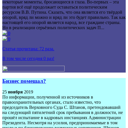
некоторые моменты, бросающиеся в глаза. Во-первых – эта
партия всё ещё продолжает оставаться политическим
ресурсом В.В. Путина. Сказать, что она является его твёрдой
опорой, вряд ли можно и вряд ли это будет правильно. Так как
настоящей его опорой является народ, все граждане страны.
Но в реализации серьёзных политических задач П...
0
0
Статья прочитана:
72
раза.
В том числе сегодня
0
раз!
Бизнес помешал?
25
ноября
2019
По информации, полученной из источников в
правоохранительных органах, стало известно, что
председатель Верховного Суда С. Штанов, претендовавший
на следующий пятилетний срок пребывания в должности, не
прошёл испытание в кадровых инстанциях Администрации
Президента. Несмотря на усилия, предпринимаемые в том
числе и по блокированию возможных соперников, Штанов,