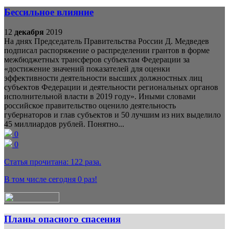
Бессильное влияние
12
декабря
2019
На днях Председатель Правительства России Д. Медведев
подписал распоряжение о распределении грантов в форме
межбюджетных трансферов субъектам Федерации за
«достижение значений показателей для оценки
эффективности деятельности высших должностных лиц
субъектов Федерации и деятельности региональных органов
исполнительной власти в 2019 году». Иными словами
российское правительство оценило деятельность
губернаторов и глав субъектов и 50 лучшим из них выделило
45 миллиардов рублей. Понятно...
0
0
Статья прочитана:
122
раза.
В том числе сегодня
0
раз!
Планы опасного спасения