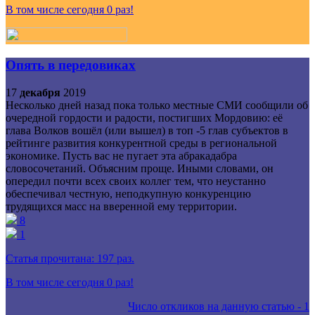
В том числе сегодня
0
раз!
Опять в передовиках
17
декабря
2019
Несколько дней назад пока только местные СМИ сообщили об
очередной гордости и радости, постигших Мордовию: её
глава Волков вошёл (или вышел) в топ -5 глав субъектов в
рейтинге развития конкурентной среды в региональной
экономике. Пусть вас не пугает эта абракадабра
словосочетаний. Объясним проще. Иными словами, он
опередил почти всех своих коллег тем, что неустанно
обеспечивал честную, неподкупную конкуренцию
трудящихся масс на вверенной ему территории.
8
1
Статья прочитана:
197
раз.
В том числе сегодня
0
раз!
Число откликов на данную статью -
1