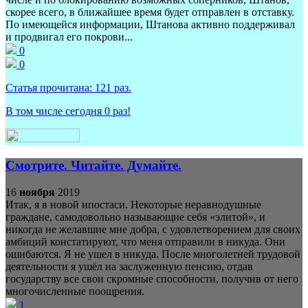
скорее всего, в ближайшее время будет отправлен в отставку.
По имеющейся информации, Штанова активно поддерживал
и продвигал его покрови...
0
0
Статья прочитана:
121
раз.
В том числе сегодня
0
раз!
Смотрите. Читайте. Думайте.
16
ноября
2019
Итак, я в новой ипостаси. Некоторые неравнодушные
граждане, самодовольно называющие себя «элитой», и
никогда не желавшие мне добра, с удовлетворением для своих
амбиций констатируют, что меня отправили в никуда. Они
ошибаются. Я не ушел в никуда. После многолетней трудовой
деятельности я ушёл на заслуженную пенсию, отдав
государству все свои скромные способности, получив от него
многочисленные поощрения.
1