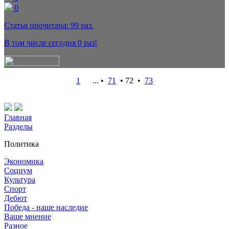
0
Статья прочитана:
99
раз.
В том числе сегодня
0
раз!
1
... •
71
•
72
•
73
Главная
Разделы
Политика
Экономика
Социум
Культура
Спорт
Дебют
Победа - наше наследие
Ваше мнение
Разное