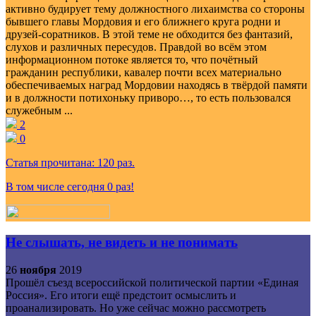
активно будирует тему должностного лихаимства со стороны
бывшего главы Мордовия и его ближнего круга родни и
друзей-соратников. В этой теме не обходится без фантазий,
слухов и различных пересудов. Правдой во всём этом
информационном потоке является то, что почётный
гражданин республики, кавалер почти всех материально
обеспечиваемых наград Мордовии находясь в твёрдой памяти
и в должности потихоньку приворо…, то есть пользовался
служебным ...
2
0
Статья прочитана:
120
раз.
В том числе сегодня
0
раз!
Не слышать, не видеть и не понимать
26
ноября
2019
Прошёл съезд всероссийской политической партии «Единая
Россия». Его итоги ещё предстоит осмыслить и
проанализировать. Но уже сейчас можно рассмотреть