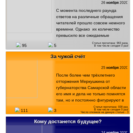
26
ноября
2020
С момента последнего раунда
ответов на различные обращения
читателей прошло совсем немного
времени. Однако их количество
превысило все ожидаемые
параметры. Это и понятно, не
Статья прочитана:
963
раза.
95
5
В том числе сегодня
0
раз!
каждый день уходят в отставку
главы. И новые руководители тоже
За чужой счёт
приходят не часто. Последним
"варягом" в Мордовии был П.
25
ноября
2020
Елистратов, которого "сослали" в
После более чем трёхлетнего
автономную республику в 60-е
отторжения Меркушкина от
годы прошлого столетия с
губернаторства Самарской области
должности 2-го секретаря ЦК
его имя и дела не только помнятся
компартии Азербайджана. И вот
там, но и постоянно фигурируют в
теперь, спустя более 50 -ти лет, к
официальной политике. Например,
Статья прочитана:
938
раз.
нам явили человека из Казани, хотя
В том числе сегодня
0
раз!
111
3
не так давно депутат Госдумы от
Число откликов на данную статью -
3
по корням своим он наш. Из
Самарской области Александр
Кому достанется будущее?
атяшевских эрзян. Многие люди,
Хинштейн выразил предположение,
даже далёкие от политики
что Меркушкина ожидает тесная
24
ноября
2020